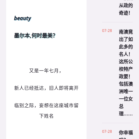
从政的
奇迹！
beauty
07-28
南澳竟
墨尔本,何时最美？
出了如
此多的
名人！
这所公
校特产
又是一年七月，
政要！
包括澳
新人已经抵达，旧人即将离开
洲唯一
一位女
临别之际，妄想在这座城市留
总
理……
下姓名
07-28
你幸福