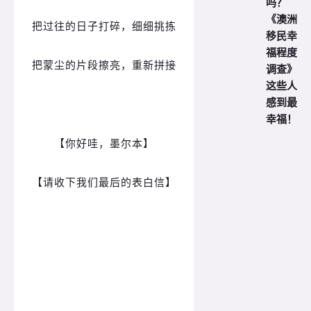
吗？
《澳洲
把过往的日子打碎，细细挑拣
移民幸
福程度
把蒙尘的片段擦亮，重新拼接
调查》
这些人
感到最
幸福！
【你好哇，墨尔本】
【请收下我们最后的表白信】