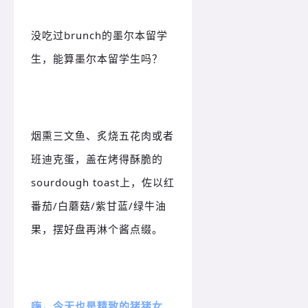
没吃过brunch的墨尔本留学
生，能算墨尔本留学生吗？
烟熏三文鱼、炙烧五花肉或者
班迪克蛋，盖在烤得酥脆的
sourdough toast上，佐以红
番茄/白蘑菇/紫甘蓝/绿牛油
果，摆好盘再淋个酱点缀。
嗨，今天也是精致的猪猪女