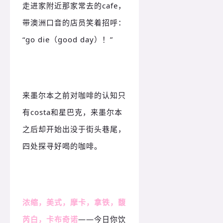
走进家附近那家常去的cafe，
带澳洲口音的店员笑着招呼：
“go die（good day）！
”
来墨尔本之前对咖啡的认知只
有costa和星巴克，来墨尔本
之后却开始出没于街头巷尾，
四处探寻好喝的咖啡。
浓缩，美式，摩卡，拿铁，馥
芮白，卡布奇诺
——今日你饮