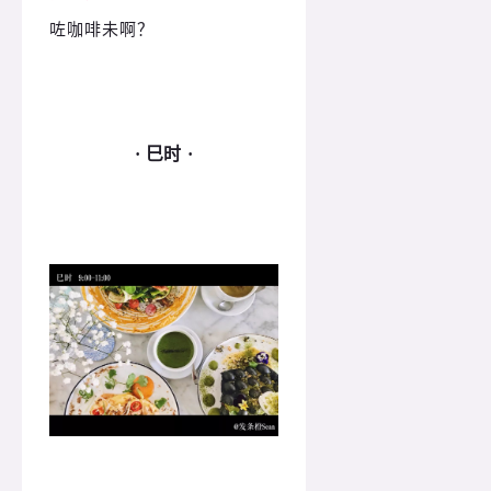
咗咖啡未啊？
· 巳时 ·