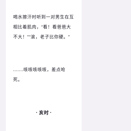
喝水擦汗时听到一对男生在互
相比着肌肉，“看！
看爸爸大
不大！
”“滚，老子比你硬。
”
.......咳咳咳咳咳，差点呛
死。
· 亥时 ·