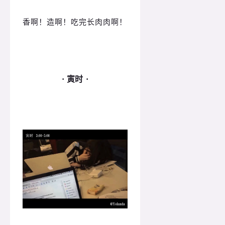
香啊！
造啊！
吃完长肉肉啊！
· 寅时 ·