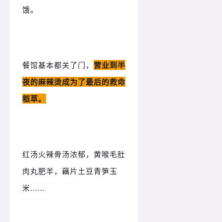
饿。
餐馆基本都关了门，
营业到半
夜的麻辣烫成为了最后的救命
稻草。
红汤火辣骨汤浓郁，黄喉毛肚
肉丸肥羊，藕片土豆青笋玉
米......