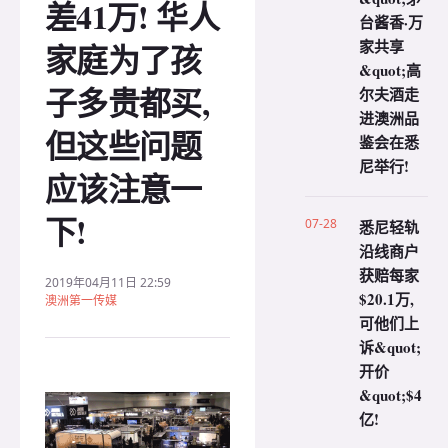
差41万! 华人
台酱香·万
家共享
家庭为了孩
&quot;高
子多贵都买,
尔夫酒走
进澳洲品
但这些问题
鉴会在悉
尼举行!
应该注意一
下!
07-28
悉尼轻轨
沿线商户
获赔每家
2019年04月11日 22:59
$20.1万,
澳洲第一传媒
可他们上
诉&quot;
开价
&quot;$4
亿!