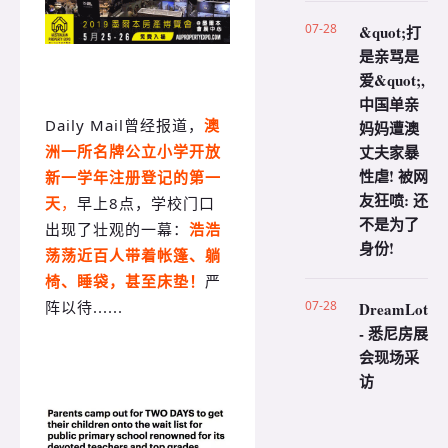
07-28
&quot;打
是亲骂是
爱&quot;,
中国单亲
Daily Mail曾经报道，
澳
妈妈遭澳
洲一所名牌公立小学开放
丈夫家暴
性虐! 被网
新一学年注册登记的第一
友狂喷: 还
天
，
早上8点，学校门口
不是为了
出现了壮观的一幕：
浩浩
身份!
荡荡
近百人
带着帐篷、躺
椅、睡袋，甚至床垫！
严
阵以待......
07-28
DreamLot
- 悉尼房展
会现场采
访