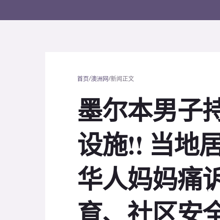
/
/
首页
澳洲网
新闻正文
墨尔本男子
设施!! 当
华人妈妈痛诉:
育、社区安