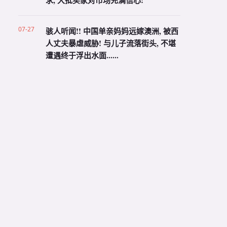
求, 大批买家对市场充满信心!
07-27
骇人听闻!! 中国单亲妈妈远嫁澳洲, 被西
人丈夫暴虐威胁! 与儿子流落街头, 不堪
遭遇终于浮出水面......