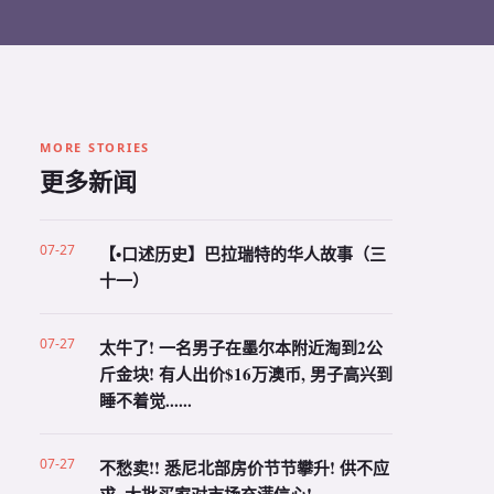
MORE STORIES
更多新闻
07-27
【•口述历史】巴拉瑞特的华人故事（三
十一）
07-27
太牛了! 一名男子在墨尔本附近淘到2公
斤金块! 有人出价$16万澳币, 男子高兴到
睡不着觉......
07-27
不愁卖!! 悉尼北部房价节节攀升! 供不应