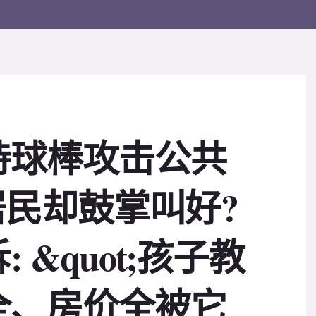
持球棒攻击公共
地居民却鼓掌叫好?
 &quot;孩子教
全、房价全被它