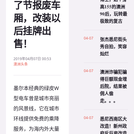
了节报废车
高155的澳洲
90后，玩转最
厢，改装以
极致的复古
后挂牌出
04-07
张杰悉尼街头
售！
秀自拍，笑容
灿烂
2019年04月07日 00:53
澳洲头条
04-07
澳洲诈骗犯骗
得巨额现金埋
后院，结果被
墨尔本经典的绿皮W
佣人偷
型电车曾是城市亮丽
走。。。
的风景线，它在城市
环线提供免费的乘降
04-07
悉尼西南区大
改造！新州政
服务，为海内外大量
府斥巨资改造