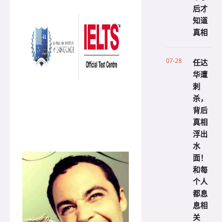
后才
知道
真相
07-28
任达
华遭
刺
杀，
背后
真相
浮出
水
面！
和每
个人
都息
息相
关