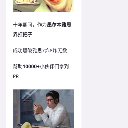
十年期间，作为
墨尔本雅思
界扛把子
成功爆破雅思7炸8炸无数
帮助
1
0000+
小伙伴们拿到
PR