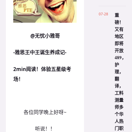
07-28
重
磅！
又有
@无忧小雅哥
地区
即将
开放
-雅思王中王诞生养成记-
489，
护
2min阅读！体验五星级考
理，
翻
场！
译，
工料
测量
师多
各位同学晚上好呀~
个华
人热
门职
听说！！