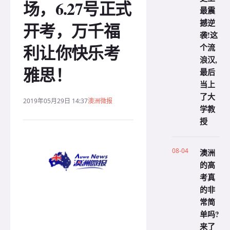
场，6.27号正式
最震
撼逆
开考，万千福
袭!这
利让你快乐考
个流
浪汉,
雅思！
最后
当上
了大
2019年05月29日 14:37
澳洲微报
学教
授
08-04
澳洲
的高
考真
的非
常简
单吗?
来了