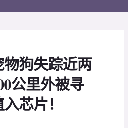
宠物狗失踪近两
00公里外被寻
植入芯片！