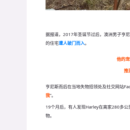
据报道，2017年圣诞节过后，澳洲男子亨尼斯（Ja
的住宅
遭人破门而入
。
他的宠
推
亨尼斯而后在当地失物招领处及社交网站Fac
我
”。
19个月后，有人发现Harley在离家280多
物。