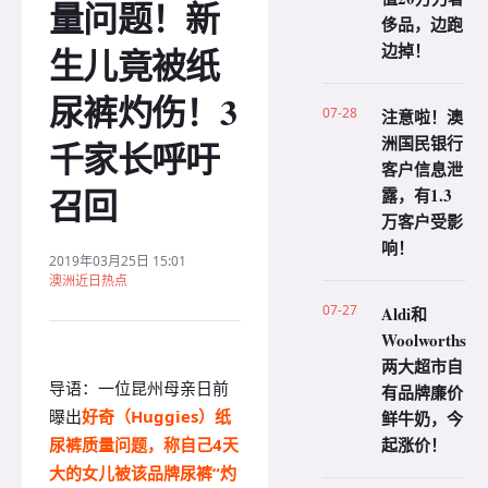
量问题！新
侈品，边跑
边掉！
生儿竟被纸
尿裤灼伤！3
07-28
注意啦！澳
洲国民银行
千家长呼吁
客户信息泄
召回
露，有1.3
万客户受影
响！
2019年03月25日 15:01
澳洲近日热点
07-27
Aldi和
Woolworths
两大超市自
导语：一位昆州母亲日前
有品牌廉价
曝出
好奇（Huggies）纸
鲜牛奶，今
起涨价！
尿裤质量问题，称自己4天
大的女儿被该品牌尿裤“灼