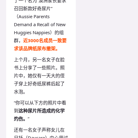
了一个名为“澳洲家长要求
召回新款好奇尿片”
（Aussie Parents
Demand a Recall of New
Huggies Nappies）的组
群，
近3000名成员一致要
求该品牌纸尿布撤架。
上个月，另一名女子在脸
书上分享了一些照片。照
片中，她仅有一天大的侄
子穿上好奇纸尿裤后起了
水泡。
“你可以从下方的照片中看
到
这种尿片所造成的化学
灼伤。
”
还有一名女子声称女儿在
日托（Daycare）中心用过