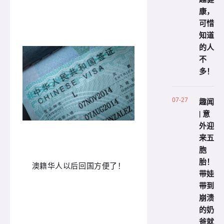
康，
可惜
知道
的人
不
多！
07-27
趣闻
| 意
外迎
来五
胞
胎！
澳籍华人以后回国方便了！
带娃
带到
崩溃
的奶
爸就