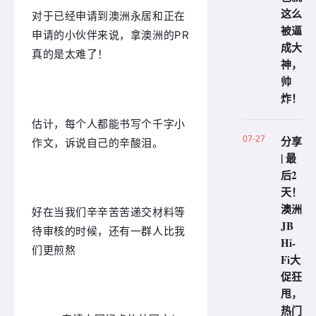
这么
对于已经申请到澳洲永居和正在
被逼
申请的小伙伴来说，拿澳洲的PR
成大
真的是太难了！
神，
帅
炸！
估计，每个人都能书写个千字小
07-27
分享
作文，诉说自己的辛酸泪。
| 最
后2
天！
澳洲
好在当我们辛辛苦苦递交材料等
JB
待审核的时候，还有一群人比我
Hi-
们更煎熬
Fi大
促狂
甩，
热门