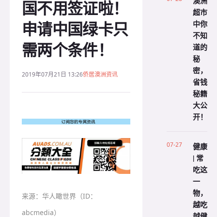
澳洲
国不用签证啦！
超市
申请中国绿卡只
中你
不知
需两个条件！
道的
秘
密，
2019年07月21日 13:26
侨居澳洲资讯
省钱
秘籍
大公
开！
07-27
健康
| 常
吃这
一
物，
来源：
华人瞰世界（ID：
越吃
abcmedia）
越健