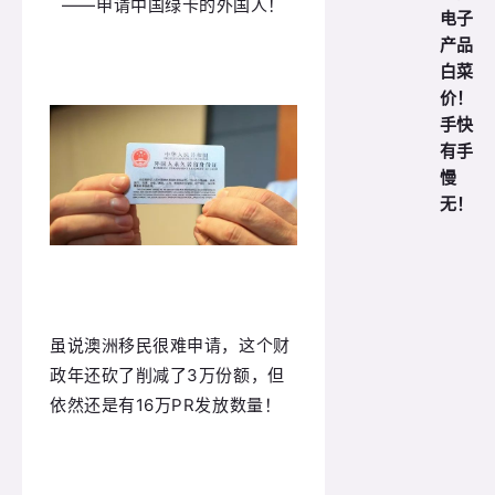
——申请中国绿卡的外国人！
电子
产品
白菜
价！
手快
有手
慢
无！
虽说澳洲移民很难申请，这个财
政年还砍了
削减了3万份额，
但
依然还是有
16万PR发放数量
！