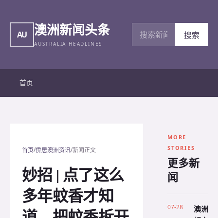
澳洲新闻头条
搜索新闻
AU
搜索
AUSTRALIA HEADLINES
首页
MORE
STORIES
/
/
首页
侨居澳洲资讯
新闻正文
更多新
妙招 | 点了这么
闻
多年蚊香才知
07-28
澳洲
道，把蚊香拆开