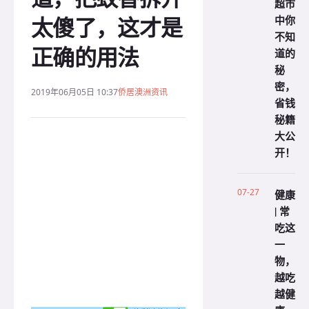
超市
太傻了，这才是
中你
不知
正确的用法
道的
秘
密，
2019年06月05日 10:37
侨居澳洲资讯
省钱
秘籍
大公
开！
07-27
健康
| 常
吃这
一
物，
越吃
越健