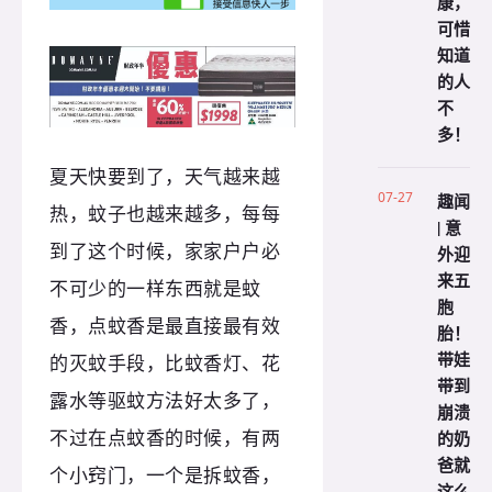
康，
可惜
知道
的人
不
多！
夏天快要到了，天气越来越
07-27
趣闻
热，蚊子也越来越多，每每
| 意
到了这个时候，家家户户必
外迎
来五
不可少的一样东西就是蚊
胞
香，点蚊香是最直接最有效
胎！
带娃
的灭蚊手段，比蚊香灯、花
带到
露水等驱蚊方法好太多了，
崩溃
不过在点蚊香的时候，有两
的奶
爸就
个小窍门，一个是拆蚊香，
这么