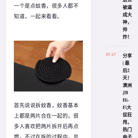
一个是点蚊香，很多人都不
被逼
成大
知道，一起来看看。
神，
帅
炸！
07-27
分享
| 最
后2
天！
澳洲
JB
Hi-
首先说说拆蚊香，蚊香基本
Fi大
促狂
上都是两片合在一起的，很
甩，
多人喜欢把两片拆开后再点
热门
燃，不过在拆的过程中，总
电子