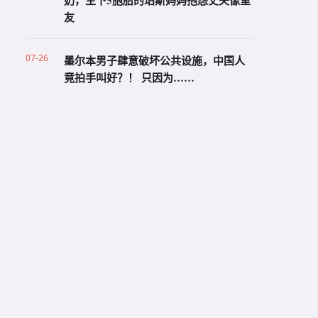
奶，生下5胞胎的珀斯妈妈抱怨丈夫像室
友
07-26
墨尔本男子肆意破坏公共设施，中国人
竟拍手叫好？！ 只因为……