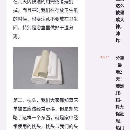
在几天内快速的用完或者是扔
这么
掉，而且平时我们在存放卫生纸
被逼
的时候，也要注意不要放在卫生
成大
神，
间，特别是浴室里做好干湿分
帅
离。
炸！
07-27
分享
| 最
后2
天！
澳洲
JB
Hi-
第二、枕头，我们大家都知道床
Fi大
单被罩应该经常更换，但是却忽
促狂
略了这样一个东西，就是家中经
甩，
常使用的枕头，枕头与我们的头
热门