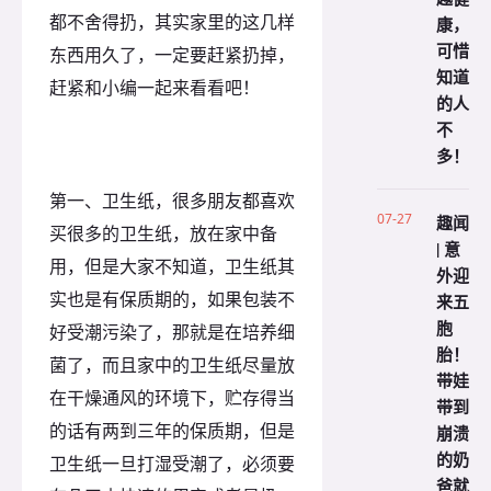
都不舍得扔，其实家里的这几样
康，
可惜
东西用久了，一定要赶紧扔掉，
知道
赶紧和小编一起来看看吧！
的人
不
多！
第一、卫生纸，很多朋友都喜欢
07-27
趣闻
买很多的卫生纸，放在家中备
| 意
用，但是大家不知道，卫生纸其
外迎
实也是有保质期的，如果包装不
来五
胞
好受潮污染了，那就是在培养细
胎！
菌了，而且家中的卫生纸尽量放
带娃
在干燥通风的环境下，贮存得当
带到
的话有两到三年的保质期，但是
崩溃
的奶
卫生纸一旦打湿受潮了，必须要
爸就