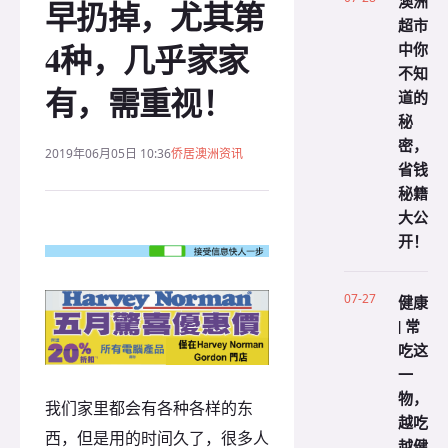
澳洲
早扔掉，尤其第
超市
4种，几乎家家
中你
不知
有，需重视！
道的
秘
密，
2019年06月05日 10:36
侨居澳洲资讯
省钱
秘籍
大公
开！
07-27
健康
| 常
吃这
一
物，
我们家里都会有各种各样的东
越吃
西，但是用的时间久了，很多人
越健