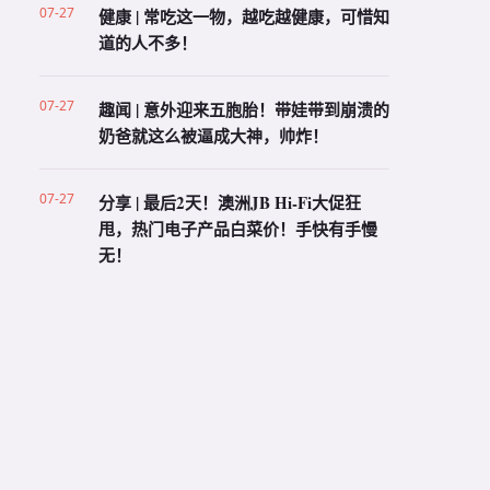
07-27
健康 | 常吃这一物，越吃越健康，可惜知
道的人不多！
07-27
趣闻 | 意外迎来五胞胎！带娃带到崩溃的
奶爸就这么被逼成大神，帅炸！
07-27
分享 | 最后2天！澳洲JB Hi-Fi大促狂
甩，热门电子产品白菜价！手快有手慢
无！