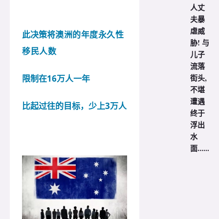
人丈
夫暴
虐威
此决策将
澳洲的年度永久性
胁! 与
移民人数
儿子
流落
街头,
限制在16万人一年
不堪
遭遇
比起过往的目标，少上3万人
终于
浮出
水
面......