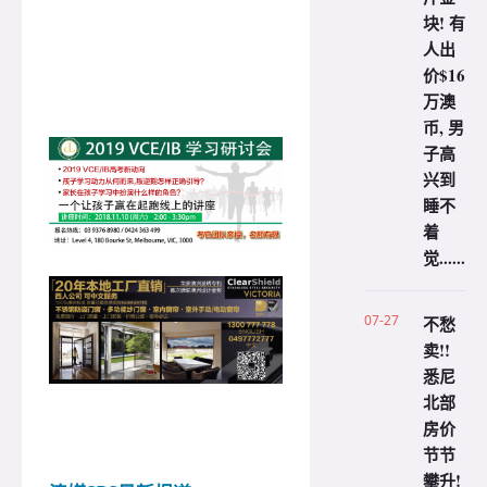
块! 有
人出
价$16
万澳
币, 男
子高
兴到
睡不
着
觉......
07-27
不愁
卖!!
悉尼
北部
房价
节节
攀升!