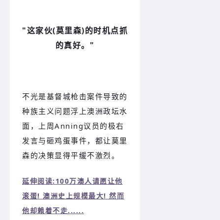
"这家伙(莫里森)的时机点抓
的真好。"
不光是基督城枪击案件导致的
种族主义问题浮上澳洲政坛水
面，上周Anning议员的极右
发言与砸鸡蛋事件，都让莫里
森的决策显得平缓不激烈。
延伸阅读:100万澳人请愿让他
滚蛋! 澳洲史上规模最大! 然而
他却赖着不走......