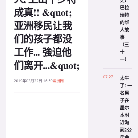
史】
巴拉
成真!! &quot;
瑞特
亚洲移民让我
的华
人故
们的孩子都没
事
（三
工作... 強迫他
十
一）
们离开...&quot;
07-27
太牛
2019年03月22日 16:59
澳洲网
了! 一
名男
子在
墨尔
本附
近淘
到2公
斤金