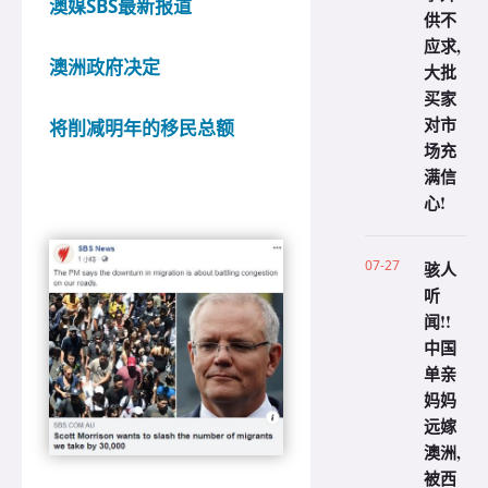
澳媒SBS最新报道
供不
应求,
澳洲政府决定
大批
买家
对市
将削减明年的移民总额
场充
满信
心!
07-27
骇人
听
闻!!
中国
单亲
妈妈
远嫁
澳洲,
被西