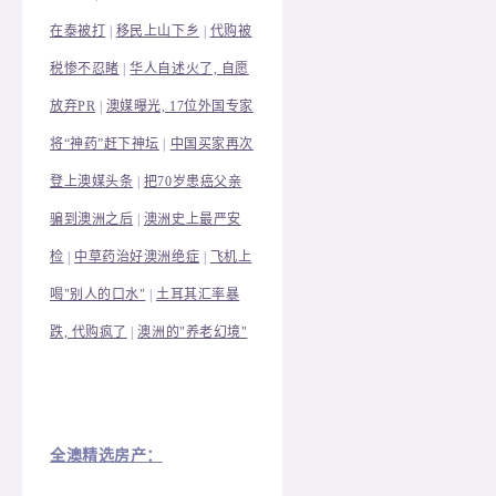
在泰被打
|
移民上山下乡
|
代购被
税惨不忍睹
|
华人自述火了, 自愿
放弃PR
|
澳媒曝光, 17位外国专家
将“神药”赶下神坛
|
中国买家再次
登上澳媒头条
|
把70岁患癌父亲
骗到澳洲之后
|
澳洲史上最严安
检
|
中草药治好澳洲绝症
|
飞机上
喝"别人的口水"
|
土耳其汇率暴
跌, 代购疯了
|
澳洲的"养老幻境"
全澳精选房产：