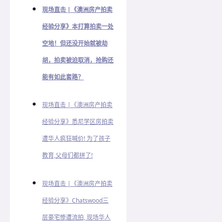
现场直击 |《澳洲房产拍卖
经验分享》本打算拍卖一处
空地！但还没开始就被劫
胡，拍卖被迫取消，抢购还
能有如此套路？
现场直击 |《澳洲房产拍卖
经验分享》悉尼学区房拍卖
遭华人疯狂喊价! 为了孩子
教育,父母们都拼了!
现场直击 |《澳洲房产拍卖
经验分享》Chatswood三
层豪宅惨遭流拍, 现场华人