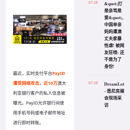
07-28
&quot;打
是亲骂是
爱&quot;,
中国单亲
妈妈遭澳
丈夫家暴
性虐! 被网
友狂喷: 还
不是为了
身份!
最近，实时支付平台
PayID
遭受网络攻击
，
近10万
澳大
07-28
DreamLot
- 悉尼房展
利亚银行客户的私人信息被
会现场采
曝光。PayID允许银行间使
访
用手机号码或电子邮件地址
进行即时转账。