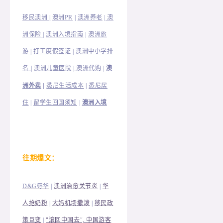
移民澳洲 |
澳洲PR
|
澳洲养老
|
澳
洲保险
|
澳洲入境指南
|
澳洲旅
澳洲中小学排
游
|
打工度假签证
|
名
|
澳洲儿童医院
|
澳洲代购
|
澳
洲外卖
|
悉尼生活成本
|
悉尼居
住
|
留学生回国须知
|
澳洲入境
往
期爆文：
D&G辱华
|
澳洲治愈关节炎
|
华
人抢奶粉
|
大妈机场撒泼
|
移民政
策巨变
|
"滚回中国去", 中国游客