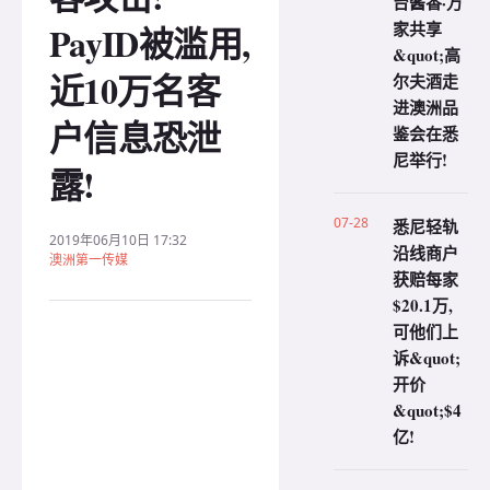
台酱香·万
家共享
PayID被滥用,
&quot;高
近10万名客
尔夫酒走
进澳洲品
户信息恐泄
鉴会在悉
尼举行!
露!
07-28
悉尼轻轨
2019年06月10日 17:32
沿线商户
澳洲第一传媒
获赔每家
$20.1万,
可他们上
诉&quot;
开价
&quot;$4
亿!