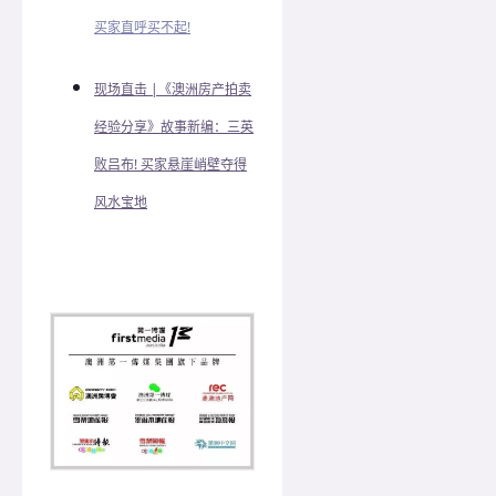
买家直呼买不起!
现场直击 |《澳洲房产拍卖
经验分享》故事新编：三英
败吕布! 买家悬崖峭壁夺得
风水宝地