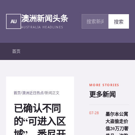
澳洲新闻头条
搜索新闻
AU
搜索
AUSTRALIA HEADLINES
首页
MORE STORIES
更多新闻
/
/
首页
澳洲近日热点
新闻正文
已确认不同
07-28
墨尔本公寓
的“可进入区
大盗偷走价
值20万刀奢
域”，悉尼开