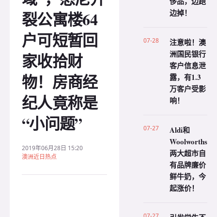
侈品，边跑
边掉！
裂公寓楼64
户可短暂回
07-28
注意啦！澳
洲国民银行
家收拾财
客户信息泄
物！房商经
露，有1.3
万客户受影
纪人竟称是
响！
“小问题”
07-27
Aldi和
Woolworths
2019年06月28日 15:20
两大超市自
澳洲近日热点
有品牌廉价
鲜牛奶，今
起涨价！
07-27