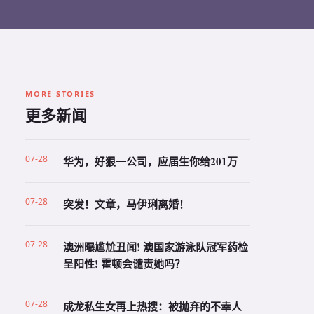
MORE STORIES
更多新闻
07-28
华为，好狠一公司，应届生你给201万
07-28
突发！文章，马伊琍离婚！
07-28
澳洲曝尴尬丑闻! 澳国家游泳队冠军药检
呈阳性! 霍顿会谴责她吗？
07-28
成龙私生女再上热搜：被抛弃的不幸人