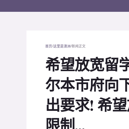
/
/
首页
这里是澳洲
新闻正文
希望放宽留学
尔本市府向
出要求! 希
限制...