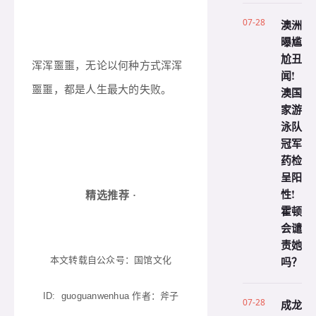
07-28
澳洲
曝尴
尬丑
浑浑噩噩，无论以何种方式浑浑
闻!
噩噩，都是人生最大的失败。
澳国
家游
泳队
冠军
药检
呈阳
性!
精选推荐 ·
霍顿
会谴
责她
吗？
本文转载自公众号：国馆文化
ID: guoguanwenhua 作者：斧子
07-28
成龙