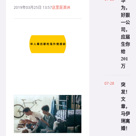
华
为，
2019年03月25日 13:57
这里是澳洲
好狠
一公
司，
应届
生你
给
201
万
07-28
突
发！
文
章，
马伊
琍离
婚！