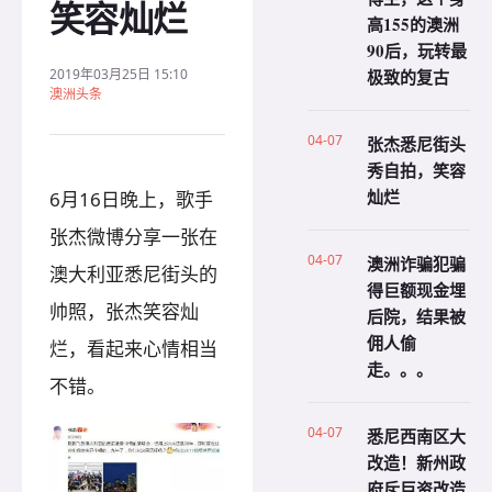
笑容灿烂
高155的澳洲
90后，玩转最
2019年03月25日 15:10
极致的复古
澳洲头条
04-07
张杰悉尼街头
秀自拍，笑容
灿烂
6月16日晚上，歌手
张杰微博分享一张在
04-07
澳洲诈骗犯骗
澳大利亚悉尼街头的
得巨额现金埋
帅照，张杰笑容灿
后院，结果被
佣人偷
烂，看起来心情相当
走。。。
不错。
04-07
悉尼西南区大
改造！新州政
府斥巨资改造