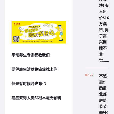
块! 有
人出
价$16
万澳
币, 男
子高
兴到
睡不
着
平常养生专家都教我们
觉......
要健康生活以免癌症找上你
07-27
不愁
卖!!
但是有时候时也命也
悉尼
北部
癌症来得太突然根本毫无预料
房价
节节
攀升!