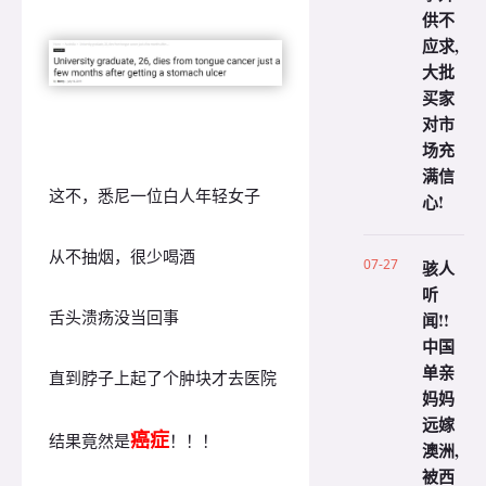
供不
应求,
大批
买家
对市
场充
满信
这不，悉尼一位白人年轻女子
心!
从不抽烟，很少喝酒
07-27
骇人
听
舌头溃疡没当回事
闻!!
中国
单亲
直到脖子上起了个肿块才去医院
妈妈
远嫁
癌症
结果竟然是
！！！
澳洲,
被西