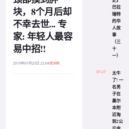
史】
巴拉
块，8个月后却
瑞特
不幸去世... 专
的华
人故
家: 年轻人最容
事
（三
易中招!!
十
一）
2019年07月23日 22:04
澳洲网
07-27
太牛
了! 一
名男
子在
墨尔
本附
近淘
到2公
斤金