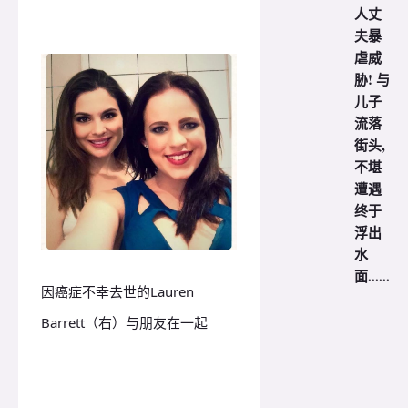
人丈
夫暴
虐威
胁! 与
儿子
流落
街头,
不堪
遭遇
终于
浮出
水
面......
因癌症不幸去世的Lauren
Barrett（右）与朋友在一起