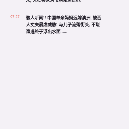
求, 大批买家对市场充满信心!
07-27
骇人听闻!! 中国单亲妈妈远嫁澳洲, 被西
人丈夫暴虐威胁! 与儿子流落街头, 不堪
遭遇终于浮出水面......