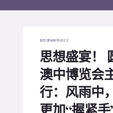
/
/
首页
澳洲网
新闻正文
思想盛宴！ 圆满
澳中博览会
行：风雨中
更加“握紧手