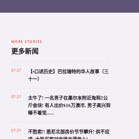
MORE STORIES
更多新闻
07-27
【•口述历史】巴拉瑞特的华人故事（三
十一）
07-27
太牛了! 一名男子在墨尔本附近淘到2公
斤金块! 有人出价$16万澳币, 男子高兴到
睡不着觉......
07-27
不愁卖!! 悉尼北部房价节节攀升! 供不应