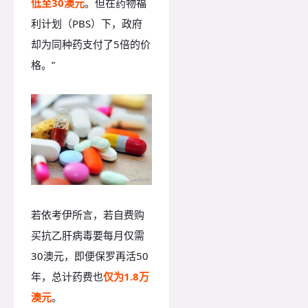
低至30澳元
。但在药物福
利计划（PBS）下，政府
却为同种药支付了5倍的价
格。”
若依考伊所言，若自费购
买抗乙肝病毒要每月仅需
30澳元，即便保罗再活50
年，总计药费也
仅为1.8万
澳元
。