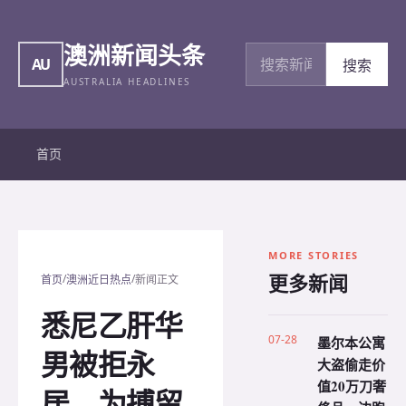
澳洲新闻头条
搜索新闻
AU
搜索
AUSTRALIA HEADLINES
首页
MORE STORIES
更多新闻
/
/
首页
澳洲近日热点
新闻正文
悉尼乙肝华
07-28
墨尔本公寓
男被拒永
大盗偷走价
值20万刀奢
居，为搏留