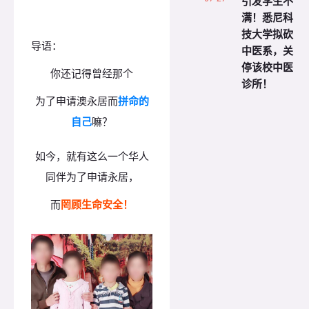
引发学生不
满！悉尼科
技大学拟砍
导语：
中医系，关
停该校中医
你还记得曾经那个
诊所！
为了申请澳永居而
拼命的
自己
嘛？
如今，就有这么一个华人
同伴为了申请永居，
而
罔顾生命安全！