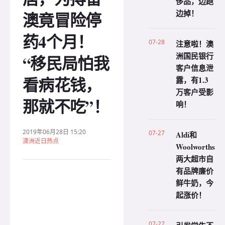
侈品，边跑
边掉！
澳竟冒险停
药4个月！
07-28
注意啦！澳
洲国民银行
“移民局怕我
客户信息泄
看病花钱，
露，有1.3
万客户受影
那就不吃”！
响！
2019年06月28日 15:20
07-27
Aldi和
澳洲近日热点
Woolworths
两大超市自
有品牌廉价
鲜牛奶，今
起涨价！
07-27