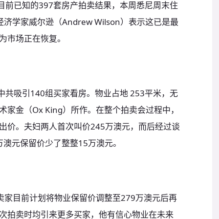
目前已知的397套房产拍卖结果，本周悉尼周末住
经济学家威尔逊（Andrew Wilson）表示这已是最
为市场正在恢复。
共吸引140组买家看房。物业占地 253平米，无
家金（Ox King）所作。在整个拍卖会过程中，
出价。夫妇两人首次叫价245万澳元，而后经过谈
0万澳元保留价少了整整15万澳元。
y）表示卖家目前计划将物业保留价调整至279万澳元后再
次拍卖时均引来更多买家，他有信心物业在未来