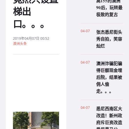
高155的澳洲
90后，玩转最
梯出
极致的复古
口。。。
04-07
张杰悉尼街头
秀自拍，笑容
2019年04月07日 00:52
澳洲头条
灿烂
04-07
澳洲诈骗犯骗
得巨额现金埋
后院，结果被
佣人偷
走。。。
04-07
悉尼西南区大
改造！新州政
府斥巨资改造