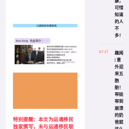
康，
可惜
知道
的人
不
多！
07-27
趣闻
| 意
外迎
来五
胞
胎！
带娃
带到
崩溃
的奶
特别提醒：本文为运通移民
爸就
独家撰写，未与运通移民联
这么