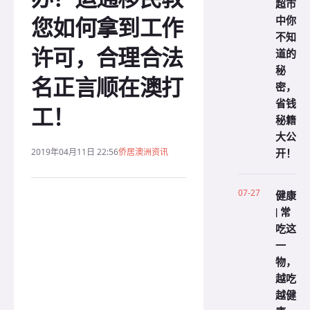
超市
您如何拿到工作
中你
不知
许可，合理合法
道的
秘
名正言顺在澳打
密，
省钱
工！
秘籍
大公
开！
2019年04月11日 22:56
侨居澳洲资讯
07-27
健康
| 常
吃这
一
物，
越吃
越健