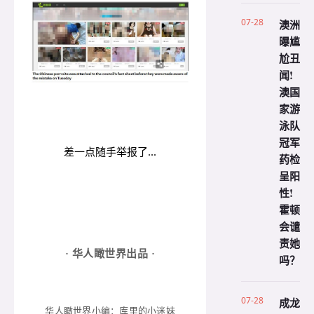
07-28
澳洲
曝尴
尬丑
闻!
澳国
家游
泳队
冠军
差一点随手举报了...
药检
呈阳
性!
霍顿
会谴
责她
· 华人瞰世界出品 ·
吗？
07-28
成龙
华人瞰世界小编：库里的小迷妹