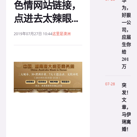
华
色情网站链接，
为，
点进去太辣眼...
好狠
一公
司，
2019年07月27日 10:44
这里是澳洲
应届
生你
给
201
万
07-28
突
发！
文
章，
马伊
琍离
婚！