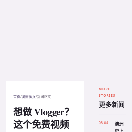
MORE
STORIES
/
/
首页
澳洲微报
新闻正文
更多新闻
想做 Vlogger？
这个免费视频
08-04
澳洲
史上