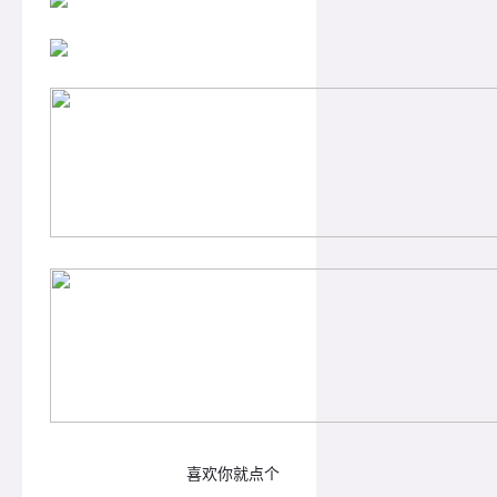
喜欢你就点个