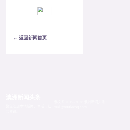
← 返回新闻首页
澳洲新闻头条
版权 © 2019–2026 澳洲新闻头条 ·
聚焦澳洲本地新闻、生活与社
mail@toutiaosg.com
会资讯。