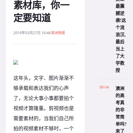
素材库，你一
最震
撼逆
定要知道
袭!这
个流
2019年03月27日 16:46
澳洲微报
浪汉,
最后
当上
了大
学教
授
这年头，文字、图片渐渐不
够承载和表达我们的心声
08-04
澳洲
的高
了，无论大事小事都要拍个
考真
视频才算隆重。剪视频也是
的非
常简
需要素材的，当我们自己所
单吗?
拍的视频素材不够时，一个
来了