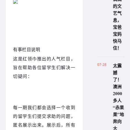
的文
艺气
息，
宝爸
宝妈
快马
住！
有事栏目说明
这是红领巾推出的人气栏目，
07-28
太震
旨在帮助各位留学生们解决一
撼
切疑问：
了！
澳洲
2000
多人
“赤果
每一期我们都会选择一个收到
果”地
的留学生们提交求助的问题，
奔向
匿名展示出来。展示后，所有
大