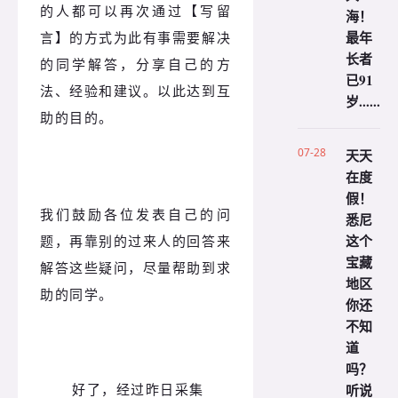
的人都可以再次通过【写留
海！
最年
言】的方式为此有事需要解决
长者
的同学解答，分享自己的方
已91
法、经验和建议。以此达到互
岁......
助的目的。
07-28
天天
在度
假！
我们鼓励各位发表自己的问
悉尼
这个
题，再靠别的过来人的回答来
宝藏
解答这些疑问，尽量帮助到求
地区
助的同学。
你还
不知
道
吗？
听说
好了，经过昨日采集