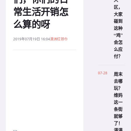
人
区，
常生活开销怎
大家
么算的呀
碰到
这种
“鸡”
2019年07月19日 16:04
澳洲红领巾
会怎
么应
付？
07-28
周末
去哪
玩？
维妈
这一
条街
就够
了！
满满