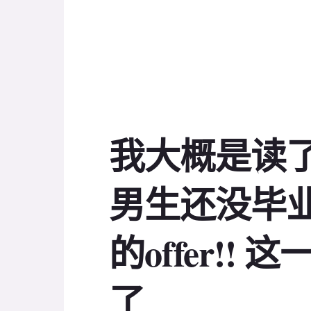
我大概是读了假
男生还没毕业
的offer!!
了