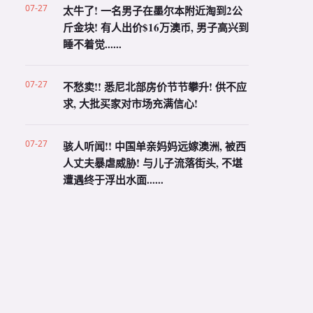
07-27
太牛了! 一名男子在墨尔本附近淘到2公
斤金块! 有人出价$16万澳币, 男子高兴到
睡不着觉......
07-27
不愁卖!! 悉尼北部房价节节攀升! 供不应
求, 大批买家对市场充满信心!
07-27
骇人听闻!! 中国单亲妈妈远嫁澳洲, 被西
人丈夫暴虐威胁! 与儿子流落街头, 不堪
遭遇终于浮出水面......