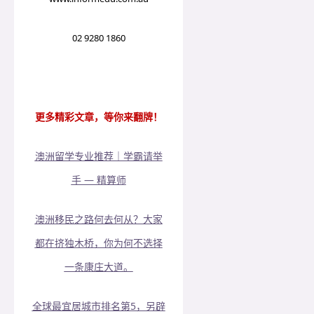
02 9280 1860
更多精彩文章，等你来翻牌！
澳洲留学专业推荐｜学霸请举
手 — 精算师
澳洲移民之路何去何从？大家
都在挤独木桥，你为何不选择
一条康庄大道。
全球最宜居城市排名第5，另辟