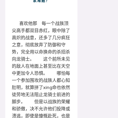
家难题？
喜欢他那 每一个战族顶
尖高手都双目赤红，眼中除了
高炽的战意，还多了几分疯狂
之意，彻底放弃了防御和守
势，完全用以命换命的杀招杀
向龙骑士。 这个前所未见
的敌人在地面上甚至比在天空
中更加令人恐惧。 哪怕每
一个参加围攻的战族人都心知
肚明，就算拼了xing命也依然
徒劳地无法阻止龙骑士前进的
脚步。 但是以战族的荣耀
和骄傲，决不允许他们投降或
溃逃，即使是慷慨赴死，也是