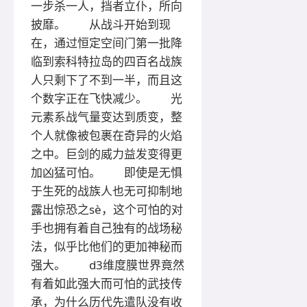
一步杀一人，挡者立仆，所向
披靡。 从战斗开始到现
在，通过恒定空间门第一批降
临到索科特拉岛的四百名战族
人只剩下了不到一半，而且这
个数字正在飞快减少。 光
元素系战气量变达到质变，整
个人就像被包裹在奇异的火焰
之中。巨剑的威力益发变得更
加凶猛可怕。 即使是无惧
于生死的战族人也无可抑制地
露出惊恐之sè，这个可怕的对
手也拥有着自己独有的战场秘
法，似乎比他们的更加神秘而
强大。 d3维度膜世界竟然
有着如此强大而可怕的武技传
承，为什么历代先遣队没有收