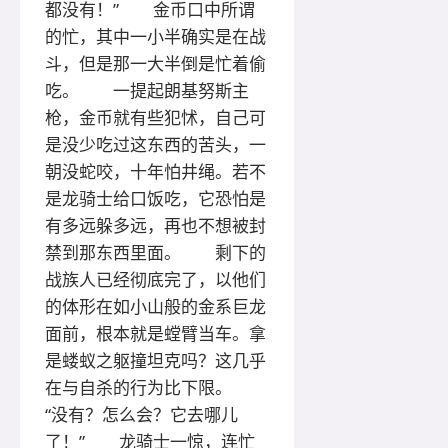
都没有！” 金币口中所谓
的忙，其中一小半确实是在战
斗，但是那一大半倒是忙着偷
吃。 一提起朗基努斯主
枪，金币就有些犯怵，自己可
是没少吃过这东西的苦头，一
朝没蛇咬，十年怕井绳。若不
是龙骑士给口饭吃，它恐怕是
有多远躲多远，再也不想被封
禁到那东西里面。 剩下的
战族人已经彻底完了，以他们
的体形在如小山般的金系巨龙
面前，根本就是螳臂当车。拿
是蝼蚁之躯撞坦克吗？这几乎
在与自杀的行为比下限。
“没有？怎么会？它去哪儿
了！” 龙骑士一惊，连忙