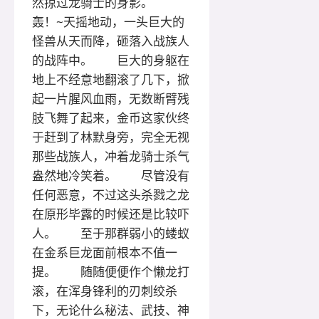
然掠过龙骑士的身影。
轰！~天摇地动，一头巨大的
怪兽从天而降，砸落入战族人
的战阵中。 巨大的身躯在
地上不经意地翻滚了几下，掀
起一片腥风血雨，无数断臂残
肢飞舞了起来，金币这家伙终
于赶到了林默身旁，完全无视
那些战族人，冲着龙骑士杀气
盎然地冷笑着。 尽管没有
任何恶意，不过这头杀戮之龙
在原形毕露的时候还是比较吓
人。 至于那群弱小的蝼蚁
在金系巨龙面前根本不值一
提。 随随便便作个懒龙打
滚，在浑身锋利的刃刺绞杀
下，无论什么秘法、武技、神