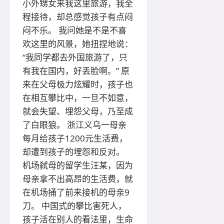
小外甥女来我这里旅游，我全
程接待，却总感觉孩子有点闷
闷不乐。 我问她是不是不喜
欢这里的风景，她扭捏地说：
“我同学都去外国旅游了，只
有我在国内，好丢脸啊。” 原
来在父母极力炫耀时，孩子也
在相互攀比中，一旦不如意，
就会失望、埋怨父母，乃至成
了白眼狼。 浙江义乌一母亲
每月给孩子1200元生活费，
却遭到孩子的埋怨和反对。
机场弑母的留学生汪某，因为
母亲拿不出高昂的生活费，就
在机场捅了前来接机的母亲9
刀。 中国式的攀比害死人，
孩子活在别人的看法里，生命