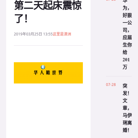
华
第二天起床震惊
为，
了！
好狠
一公
司，
2019年03月25日 13:55
这里是澳洲
应届
生你
给
201
万
07-28
突
发！
文
章，
马伊
琍离
婚！