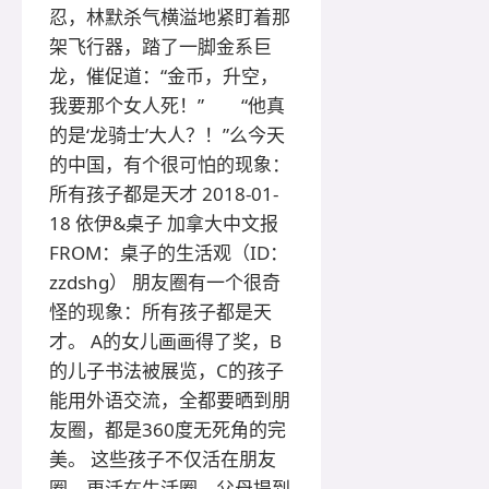
忍，林默杀气横溢地紧盯着那
架飞行器，踏了一脚金系巨
龙，催促道：“金币，升空，
我要那个女人死！” “他真
的是‘龙骑士’大人？！”么今天
的中国，有个很可怕的现象：
所有孩子都是天才 2018-01-
18 依伊&桌子 加拿大中文报
FROM：桌子的生活观（ID：
zzdshg） 朋友圈有一个很奇
怪的现象：所有孩子都是天
才。 A的女儿画画得了奖，B
的儿子书法被展览，C的孩子
能用外语交流，全都要晒到朋
友圈，都是360度无死角的完
美。 这些孩子不仅活在朋友
圈，更活在生活圈，父母提到