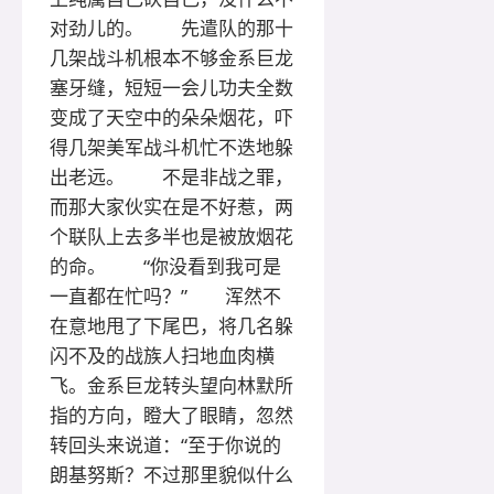
对劲儿的。 先遣队的那十
几架战斗机根本不够金系巨龙
塞牙缝，短短一会儿功夫全数
变成了天空中的朵朵烟花，吓
得几架美军战斗机忙不迭地躲
出老远。 不是非战之罪，
而那大家伙实在是不好惹，两
个联队上去多半也是被放烟花
的命。 “你没看到我可是
一直都在忙吗？” 浑然不
在意地甩了下尾巴，将几名躲
闪不及的战族人扫地血肉横
飞。金系巨龙转头望向林默所
指的方向，瞪大了眼睛，忽然
转回头来说道：“至于你说的
朗基努斯？不过那里貌似什么