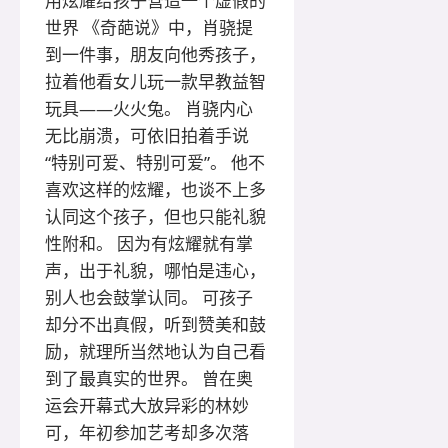
用炫耀给孩子营造一个虚假的
世界 《奇葩说》中，肖骁提
到一件事，朋友向他秀孩子，
拉着他看女儿玩一款早教益智
玩具——火火兔。 肖骁内心
无比崩溃，可依旧拍着手说
“特别可爱、特别可爱”。 他不
喜欢这样的炫耀，也谈不上多
认同这个孩子，但也只能礼貌
性附和。 因为有炫耀就有掌
声，出于礼貌，哪怕是违心，
别人也会鼓掌认同。 可孩子
却分不出真假，听到赞美和鼓
励，就理所当然地认为自己看
到了最真实的世界。 曾在奥
运会开幕式大放异彩的林妙
可，年初参加艺考却多次落