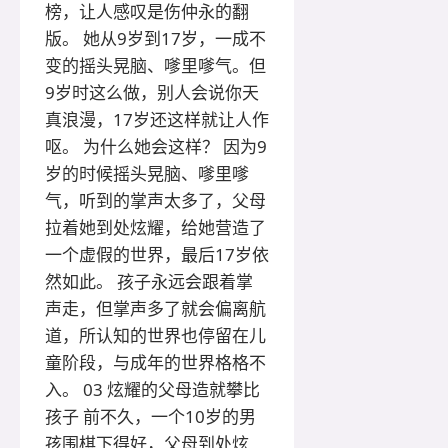
榜，让人感叹是伤仲永的翻
版。 她从9岁到17岁，一成不
变的摇头晃脑、嗲里嗲气。但
9岁时这么做，别人会说你天
真浪漫，17岁还这样就让人作
呕。 为什么她会这样？ 因为9
岁的时候摇头晃脑、嗲里嗲
气，听到的掌声太多了，父母
拉着她到处炫耀，给她营造了
一个虚假的世界，最后17岁依
然如此。 孩子永远会跟着掌
声走，但掌声多了就会偏离航
道，所认知的世界也停留在儿
童阶段，与成年的世界格格不
入。 03 炫耀的父母造就攀比
孩子 前不久，一个10岁的男
孩围棋下得好，父母到处炫