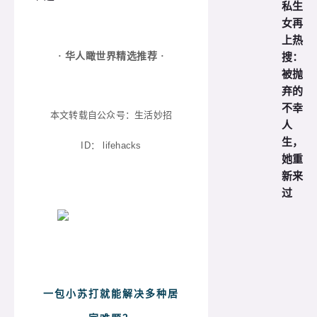
私生
女再
上热
搜：
· 华人瞰世界精选推荐 ·
被抛
弃的
不幸
本文转载自公众号：生活妙招
人
生，
ID：
lifehacks
她重
新来
过
一包小苏打就能解决多种居