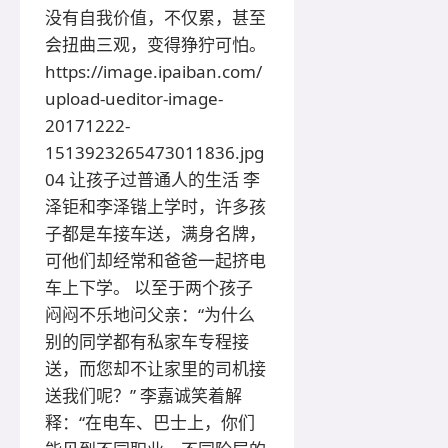
没有自我价值，不仅累，甚至
会扭曲三观，变得狰狞可怕。
https://image.ipaiban.com/
upload-ueditor-image-
20171222-
1513923265473011836.jpg
04 让孩子过普通人的生活 李
泽钜和李泽锴上学时，许多孩
子都是车接车送，满身名牌，
可他们却经常和爸爸一起挤电
车上下学。 以至于两个孩子
闷闷不乐地问父亲：“为什么
别的同学都有私家车专程接
送，而您却不让家里的司机接
送我们呢？” 李嘉诚笑着解
释：“在电车、巴士上，你们