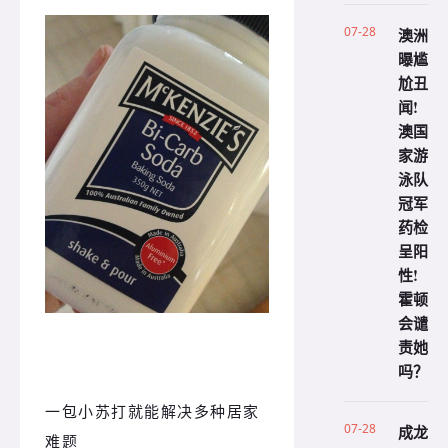
07-28
澳洲
曝尴
尬丑
闻!
澳国
家游
泳队
冠军
药检
呈阳
性!
霍顿
会谴
责她
吗？
一包小苏打就能解决多种居家
07-28
成龙
难题