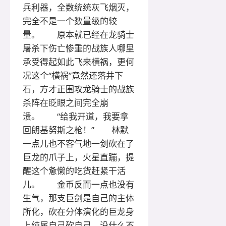
兵利器，全数统统灰飞烟灭，
完全不是一个数量级的较
量。 原本就已经在龙骑士
屠杀下伤亡惨重的战族人哪里
承受得起如此飞来横祸，更何
况这个“横祸”竟然还落井下
石，方才正围攻龙骑士的战族
杀阵在眨眼之间完全崩
溃。 “给我开道，我要拿
回朗基努斯之枪！” 林默
一点儿也不客气地一剑砍在了
巨龙的爪子上，火星直蹦，提
醒这个惫懒的吃货赶紧干活
儿。 金币反而一点也没有
生气，那支巨剑是自己的主体
所化，砍在分体演化的巨龙身
上纯属自己砍自己，没什么不