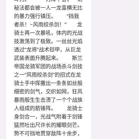
秘法都会被一人一龙蛮横无比
的暴力强行镇压。 “挡我
者杀！~风雨绞杀剑！” 龙
骑士再一次暴吼，体内的光战
技激荡到了极致。一丝丝光焰
透过“龙将”战术铠甲，从巨龙
武装表面升腾起来。 斯兰
帝国龙骑军团的战场杀斗剑技
之一“风雨绞杀剑”的招式在龙
骑士手中挥撒出一条条如丝般
细密的剑气，交织如网，狂风
暴雨般生生击溃了一个个战族
人组成的箭锋阵。 龙骑士
身剑合一，光战气附着于剑锋
猛然吐出尺许长的耀眼剑芒。
势不可挡地贯穿敌阵十余步，