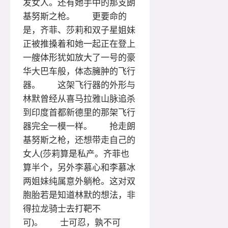
发女人。还有她手中的那支朗
基努斯之枪。 更要命的
是，齐菲、莎莉和双子星姐妹
正被推搡着和她一起正在登上
一艘体形犹如放大了一号的豪
华大巴车般，体态臃肿的飞行
器。 这架飞行器的外形与
林默曾经从喜马拉雅山脉追杀
到印度首都新德里的那架飞行
器完全一模一样。 抢走朗
基努斯之枪，还想带走自己的
女人(莎莉算是私产。齐菲也
算半个，另外李慕心和李慕冰
两姐妹纯属意外躺枪。这对双
胞胎若是知道林默的想法，非
得拉龙骑士去打靶不
可)。 士可忍，孰不可