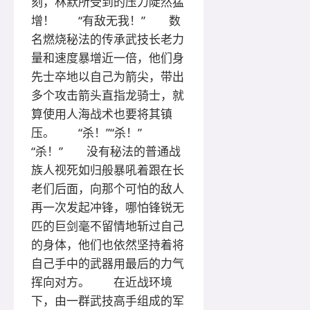
刻，林默所受到的压力陡然猛
增！ “有敌无我！” 数
名燃烧秘法的传承武技长老力
量和速度暴增近一倍，他们身
先士卒地以自己为箭尖，带出
多个攻击箭头直指龙骑士，就
算使用人海战术也要将其镇
压。 “杀！”“杀！”
“杀！” 没有秘法的普通战
族人视死如归般暴吼着跟在长
老们后面，向那个可怕的敌人
再一次发起冲锋，哪怕锋锐无
匹的巨剑毫不留情地斩过自己
的身体，他们也依然坚持着将
自己手中的武器用最后的力气
挥向对方。 在近战环境
下，由一群武技高手组成的军