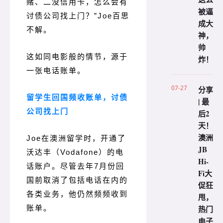
赌、二没信用卡，怎么会有
被逼
讨债公司找上门？
”Joe百思
成大
不解。
神，
帅
这如同电影般的情节，源于
炸！
一张电话账单。
07-27
分享
留学生回国频收账单，讨债
| 最
公司找上门
后2
天！
澳洲
Joe在澳洲留学时，开通了
JB
沃达丰（Vodafone）的电
Hi-
话账户。
尽管去年7月份回
Fi大
国前取消了包括电话在内的
促狂
各类业务，他仍然频频收到
甩，
账单。
热门
电子