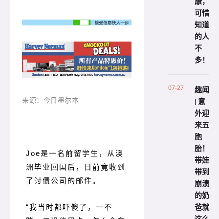
康，
可惜
知道
的人
不
多！
07-27
趣闻
| 意
来
源：今日墨尔本
外迎
来五
胞
胎！
Joe是一名前留学生，从澳
带娃
洲毕业回国后，日前竟收到
带到
了讨债公司的邮件。
崩溃
的奶
爸就
“我当时都吓傻了，一不
这么