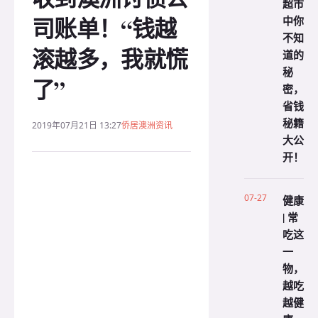
超市
司账单！“钱越
中你
不知
滚越多，我就慌
道的
秘
了”
密，
省钱
秘籍
2019年07月21日 13:27
侨居澳洲资讯
大公
开！
07-27
健康
| 常
吃这
一
物，
越吃
越健