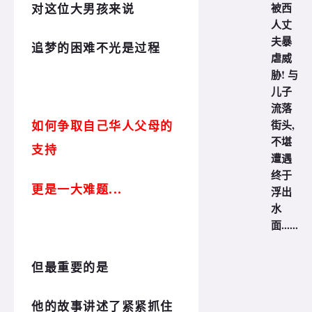
被西
对这位大男孩来说
人丈
夫暴
追梦的困难不光是过程
虐威
胁! 与
儿子
流落
街头,
如何争取自己华人父母的
不堪
支持
遭遇
终于
更是一大难题...
浮出
水
面......
但最重要的是
他的故事讲述了紧紧抓住