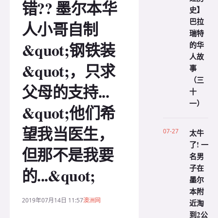
错?? 墨尔本华
史】
巴拉
人小哥自制
瑞特
&quot;钢铁装
的华
人故
&quot;，只求
事
（三
父母的支持...
十
一）
&quot;他们希
望我当医生，
07-27
太牛
了! 一
但那不是我要
名男
子在
的...&quot;
墨尔
本附
2019年07月14日 11:57
澳洲网
近淘
到2公