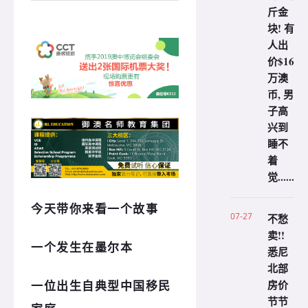
斤金
块! 有
人出
价$16
万澳
币, 男
子高
兴到
睡不
着
觉......
今天带你来看一个故事
07-27
不愁
卖!!
一个发生在墨尔本
悉尼
北部
房价
一位出生自典型中国移民
节节