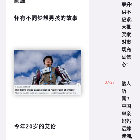
家庭
攀升!
供不
怀有不同梦想男孩的故事
应求,
大批
买家
对市
场充
满信
心!
07-27
骇人
听
闻!!
中国
单亲
妈妈
今年20岁的艾伦
远嫁
澳洲,