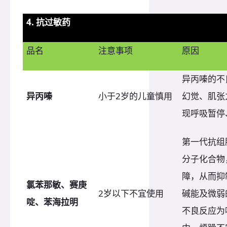
4. 抗过敏药
品名
注意事项
原因
异丙嗪的不
异丙嗪
小于2岁的儿童慎用
幻觉、肌张
现呼吸暂停
第一代抗组
分子化合物
障，从而抑
氯苯那敏、赛庚
2岁以下不宜使用
碱能及微弱
啶、苯海拉明
不良反应为