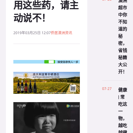
澳洲
用这些药，请主
超市
动说不！
中你
不知
道的
2019年03月25日 12:07
侨居澳洲资讯
秘
密，
省钱
秘籍
大公
开！
07-27
健康
| 常
吃这
一
物，
越吃
越健