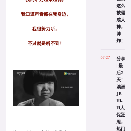
这么
被逼
我知道声音都在我身边，
成大
神，
我很努力听，
帅
炸！
不过就是听不到！
07-27
分享
| 最
后2
天！
澳洲
JB
Hi-
Fi大
促狂
甩，
热门