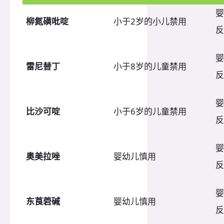
婴
柳氮磺吡啶
小于2岁的小儿禁用
反
婴
雷尼替丁
小于8岁的儿童禁用
反
婴
比沙可啶
小于6岁的儿童禁用
反
婴
奥美拉唑
婴幼儿慎用
反
婴
东莨菪碱
婴幼儿慎用
反