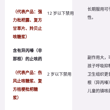
长期服用可
（代表产品：强
12 岁以下禁用
性。
力枇杷露、复方
甘草片、羚贝止
咳糖浆）
含有异丙嗪
（非
副作用大，可
那根）的止咳药
孩子呼吸抑
（代表产品：伤
2 岁以下禁用
卫生组织更
风止咳糖浆、复
根（异丙嗪
方桔梗枇杷糖
儿童的镇咳
浆）