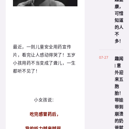
康，
可惜
知道
的人
不
多！
最近，一则儿童安全用药宣传
片，看完让人感动得哭了！五岁
07-27
趣闻
小孩用药不当变成了聋儿，一生
| 意
都听不见了！
外迎
来五
胞
胎！
小女孩说：
带娃
带到
崩溃
吃完感冒药后，
的奶
爸就
我的听力越来越弱，