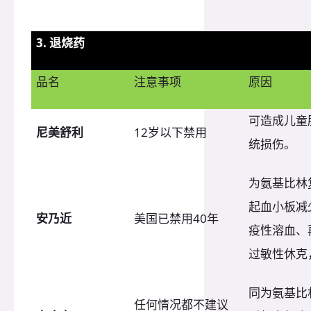
3. 退烧药
品名
注意事项
原因
可造成儿童
尼美舒利
12岁以下禁用
统损伤。
为氨基比林
起血小板减
安乃近
美国已禁用40年
疫性溶血、
过敏性休克
同为氨基比
任何情况都不建议