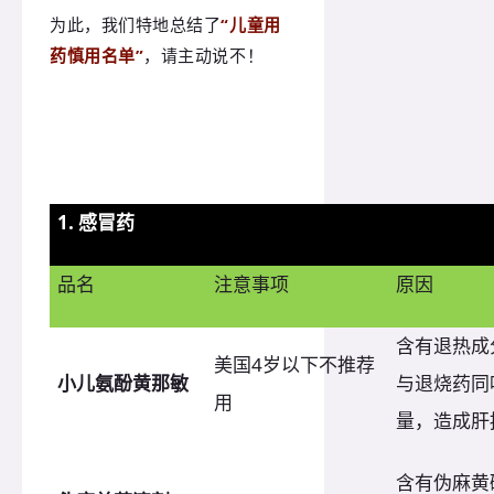
为此，我们特地总结了
“儿童用
药慎用名单”
，请主动说不！
1. 感冒药
品名
注意事项
原因
含有退热成
美国4岁以下不推荐
小儿氨酚黄那敏
与退烧药同
用
量，造成肝
含有伪麻黄