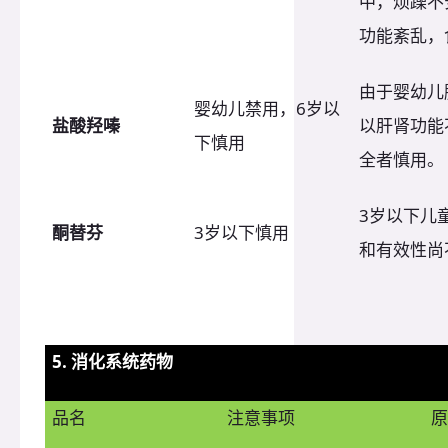
中，烦躁不
功能紊乱，
由于婴幼儿
婴幼儿禁用，6岁以
盐酸羟嗪
以肝肾功能
下慎用
全者慎用。
3岁以下儿
酮替芬
3岁以下慎用
和有效性尚
5. 消化系统药物
品名
注意事项
原