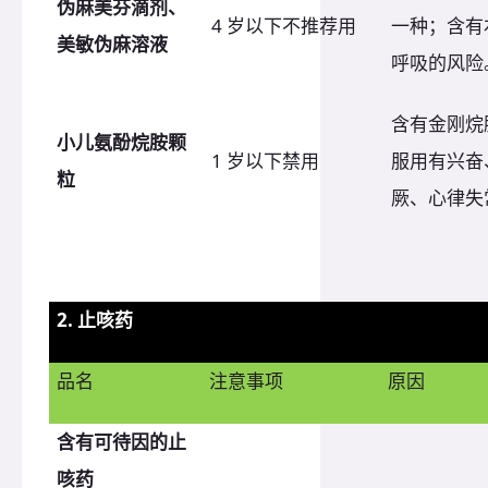
伪
麻美芬滴剂、
4 岁以下不推荐用
一种；含有
美敏伪麻溶
液
呼吸的风险
含有金刚烷
小儿氨酚烷胺颗
1 岁以下禁用
服用有兴奋
粒
厥、心律失
2. 止咳药
品名
注意事项
原因
含有可待因的止
咳药