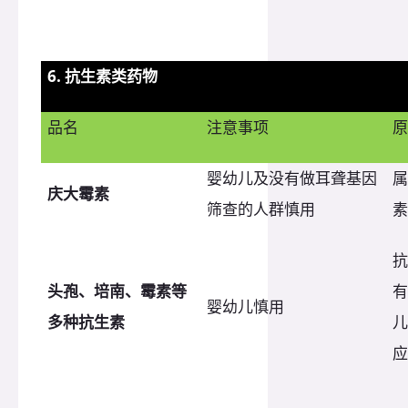
6. 抗生素类药物
品名
注意事项
原
婴幼儿及没有做耳聋基因
属
庆大霉素
筛查的人群慎用
素
抗
头孢、培南、霉素等
有
婴幼儿慎用
多种抗生素
儿
应