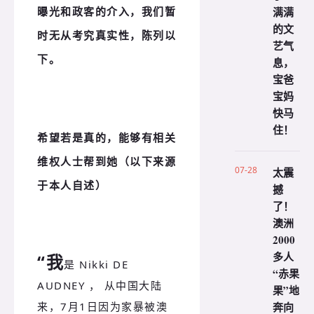
满满
曝光和政客的介入，我们暂
的文
时无从考究真实性，陈列以
艺气
下。
息，
宝爸
宝妈
快马
住！
希望若是真的，能够有相关
维权人士帮到她（以下来源
07-28
太震
于本人自述）
撼
了！
澳洲
2000
多人
“我
是 Nikki DE
“赤果
AUDNEY ， 从中国大陆
果”地
奔向
来，7月1日因为家暴被澳