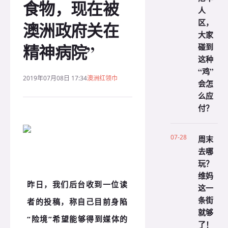
食物，现在被
人
区，
澳洲政府关在
大家
精神病院”
碰到
这种
“鸡”
2019年07月08日 17:34
澳洲红领巾
会怎
么应
付？
07-28
周末
去哪
玩？
维妈
昨日，我们后台收到一位读
这一
条街
者的投稿，称自己目前身陷
就够
“险境”希望能够得到媒体的
了！