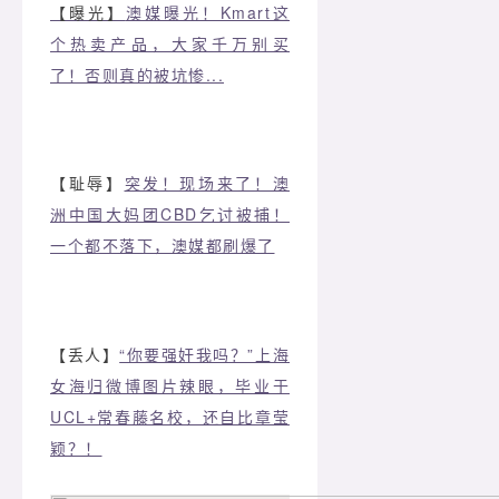
【曝光】
澳媒曝光！Kmart这
个热卖产品，大家千万别买
了！否则真的被坑惨...
【耻辱】
突发！现场来了！澳
洲中国大妈团CBD乞讨被捕！
一个都不落下，澳媒都刷爆了
【丢人】
“你要强奸我吗？”上海
女海归微博图片辣眼，毕业于
UCL+常春藤名校，还自比章莹
颖？！