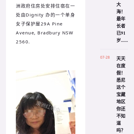
大
洲政府住房处安排住宿在一
海！
处由Dignity 办的一个单身
最年
女子保护屋29A Pine
长者
已91
Avenue, Bradbury NSW
岁......
2560.
07-28
天天
在度
假！
悉尼
这个
宝藏
地区
你还
不知
道
吗？