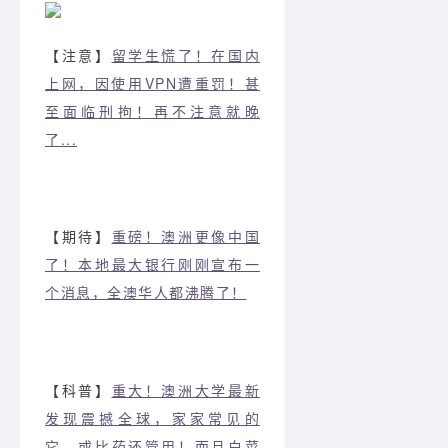
【注意】
留学生慌了！在国内
上网，因使用VPN遭重罚！甚
至面临刑拘！再不注意就晚
了...
【期待】
重磅！澳洲更像中国
了！本地最大银行刚刚宣布一
个消息，全澳华人都沸腾了！
【科普】
重大！澳洲大学最新
发现震撼全球，家家常见的
它，或比药还管用！而且白菜