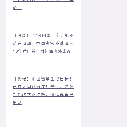
价...
【热议】
“宁可回国坐牢，都不
待在澳洲 ”中国贪官外逃澳洲
16年后自首！引起海内外热议
【警惕】
中国留学生成目标！
已有人因此残疾！最近，澳洲
新起的它正扩散，微信群里已
出现