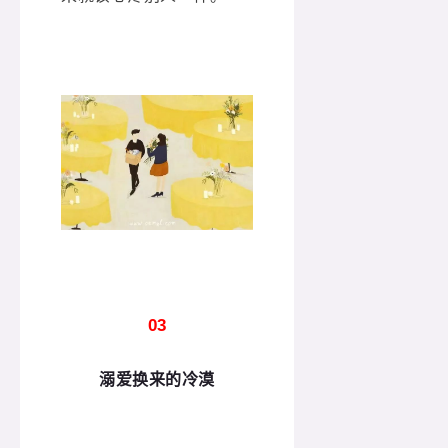
03
溺爱换来的冷漠