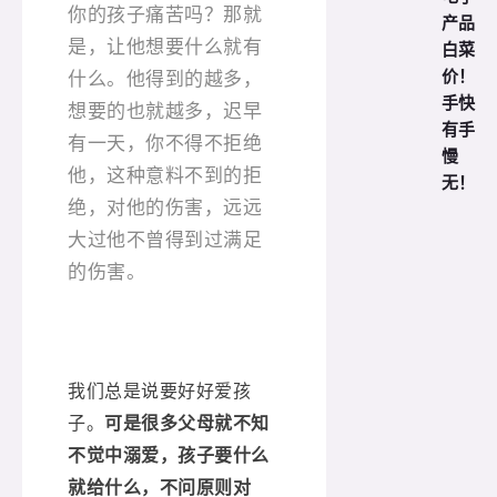
你的孩子痛苦吗？那就
产品
是，让他想要什么就有
白菜
价！
什么。他得到的越多，
手快
想要的也就越多，迟早
有手
有一天，你不得不拒绝
慢
他，这种意料不到的拒
无！
绝，对他的伤害，远远
大过他不曾得到过满足
的伤害。
我们总是说要好好爱孩
子。
可是很多父母就不知
不觉中溺爱，孩子要什么
就给什么，不问原则对