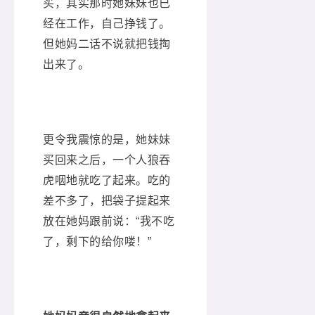
买，其实那时她妹妹也已
经在工作，自己挣钱了。
但她妈二话不说就把钱掏
出来了。
更令我震惊的是，她妹妹
买回来之后，一个人狼吞
虎咽地就吃了起来。吃的
差不多了，把袋子提起来
放在她妈跟前说：“我不吃
了，剩下的给你喽！”