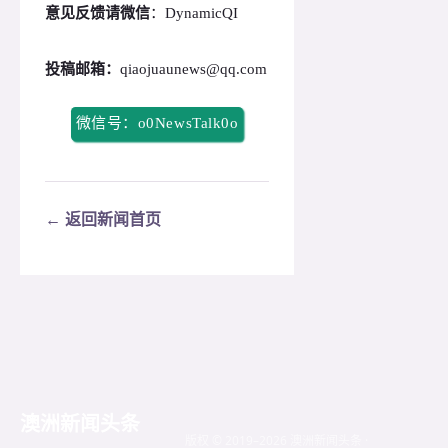
意见反馈请微信
：DynamicQI
投稿邮箱：
qiaojuaunews@qq.com
微信号：o0NewsTalk0o
← 返回新闻首页
澳洲新闻头条
版权 © 2019–2026 澳洲新闻头条 ·