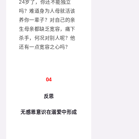
24岁了，你还不能独立
吗？难道身为人母就活该
养你一辈子？对自己的亲
生母亲都缺乏宽容，痛下
杀手，何况对别人呢？他
还有一点宽容之心吗？
04
反思
无感恩意识在溺爱中形成