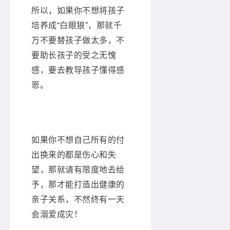
所以，如果你不想将孩子
培养成“白眼狼”，那就千
万不要替孩子做太多，不
要助长孩子的受之无愧
感，要去教导孩子懂得感
恩。
如果你不想自己所有的付
出换来的都是伤心和失
望，那就请有限度地去给
予，那才能打造出健康的
亲子关系，不然终有一天
会溺爱成灾！