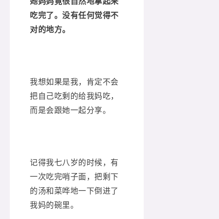
她妈妈竟很自然地拿起来
吃完了。没有任何觉得不
对的地方。
我想如果是我，肯定不会
把自己吃剩的给我妈吃，
而是会跟她一起分享。
记得我七八岁的时候，有
一次吃完哨子面，把剩下
的汤和菜哗地一下倒进了
我妈的碗里。