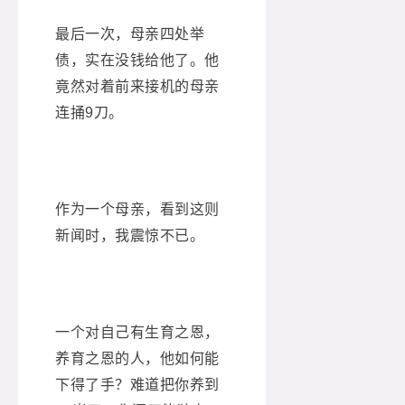
最后一次，母亲四处举
债，实在没钱给他了。他
竟然对着前来接机的母亲
连捅9刀。
作为一个母亲，看到这则
新闻时，我震惊不已。
一个对自己有生育之恩，
养育之恩的人，他如何能
下得了手？难道把你养到