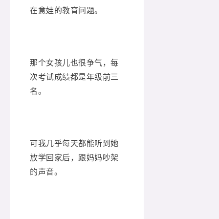
在意娃的教育问题。
那个女孩儿也很争气，每
次考试成绩都是年级前三
名。
可我几乎每天都能听到她
放学回家后，跟妈妈吵架
的声音。