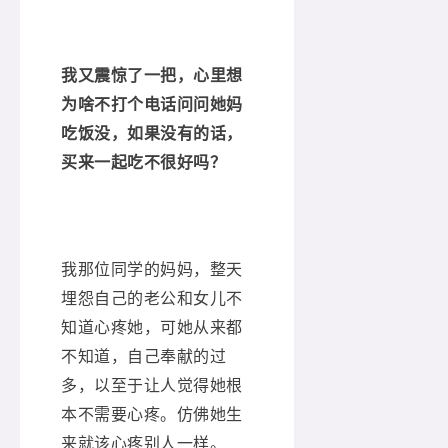
我又震惊了一把，心里想
为啥不打个电话问问她妈
吃饭没，如果没有的话，
买来一起吃不很好吗？
我那位同学的妈妈，整天
埋怨自己的老公和女儿不
知道心疼她，可她从来都
不知道，自己奉献的过
多，以至于让人觉得她根
本不需要心疼。仿佛她生
来就该心疼别人一样。