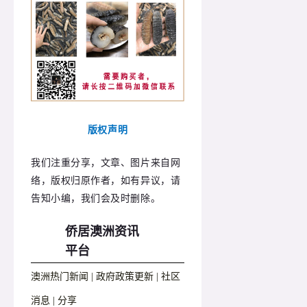
版权声明
我们注重分享，文章、图片来自网
络，版权归原作者，如有异议，请
告知小编，我们会及时删除。
侨居澳洲资讯
平台
澳洲热门新闻 | 政府政策更新 | 社区
消息 | 分享