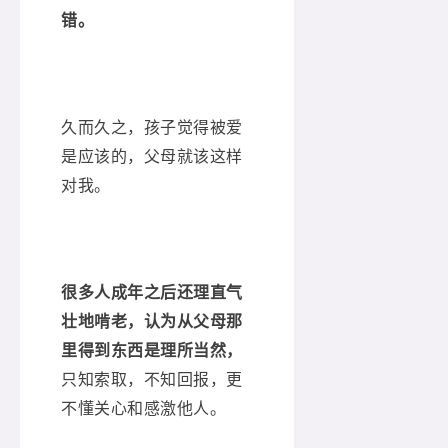
错。
久而久之，孩子觉得被爱
是应该的，父母就该这样
对我。
很多人成年之后还理直气
壮地啃老，认为从父母那
里得到东西是理所当然，
只知索取，不知回报，更
不懂关心和感激他人。