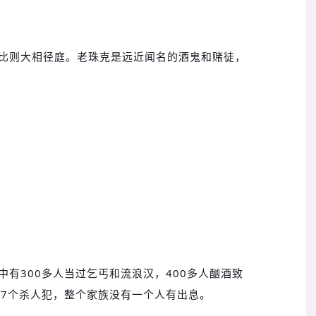
比则大相径庭。老珠克是远近闻名的酒鬼和赌徒，
有300多人当过乞丐和流浪汉，400多人酗酒致
，7个杀人犯，整个家族没有一个人有出息。