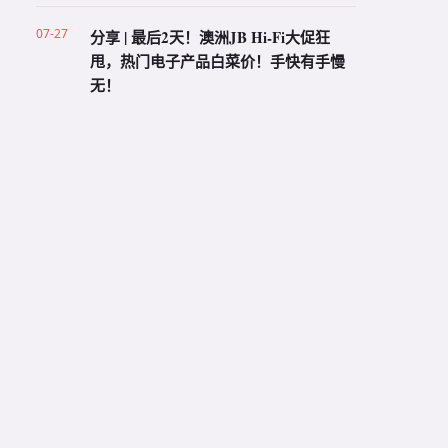
07-27
分享 | 最后2天！澳洲JB Hi-Fi大促狂
甩，热门电子产品白菜价！手快有手慢
无！