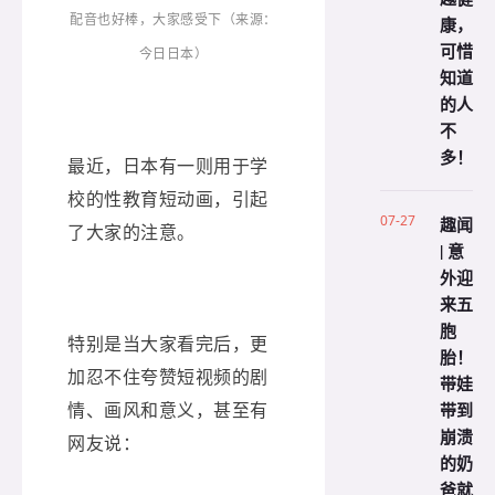
配音也好棒，大家感受下（来源：
康，
可惜
今日日本）
知道
的人
不
多！
最近，日本有一则用于学
校的性教育短动画，引起
07-27
趣闻
了大家的注意。
| 意
外迎
来五
胞
特别是当大家看完后，更
胎！
加忍不住夸赞短视频的剧
带娃
情、画风和意义，甚至有
带到
崩溃
网友说：
的奶
爸就