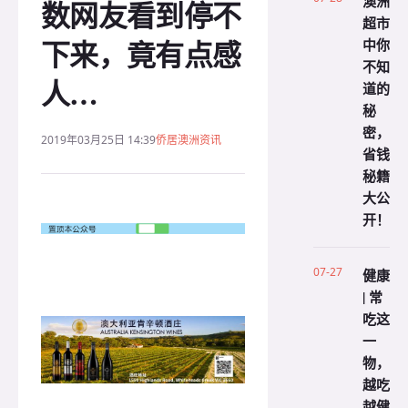
澳洲
数网友看到停不
超市
下来，竟有点感
中你
不知
人…
道的
秘
密，
2019年03月25日 14:39
侨居澳洲资讯
省钱
秘籍
大公
开！
07-27
健康
| 常
吃这
一
物，
越吃
越健