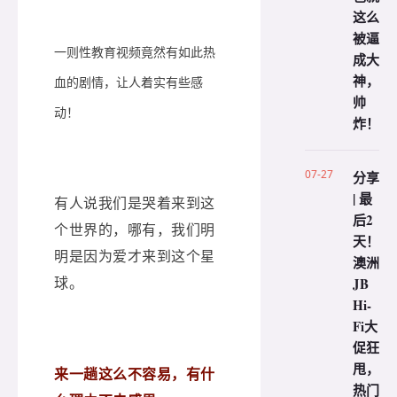
这么
被逼
一则性教育视频竟然有如此热
成大
神，
血的剧情，让人着实有些感
帅
动！
炸！
07-27
分享
| 最
有人说我们是哭着来到这
后2
个世界的，哪有，我们明
天！
明是因为爱才来到这个星
澳洲
球。
JB
Hi-
Fi大
促狂
甩，
来一趟这么不容易，有什
热门