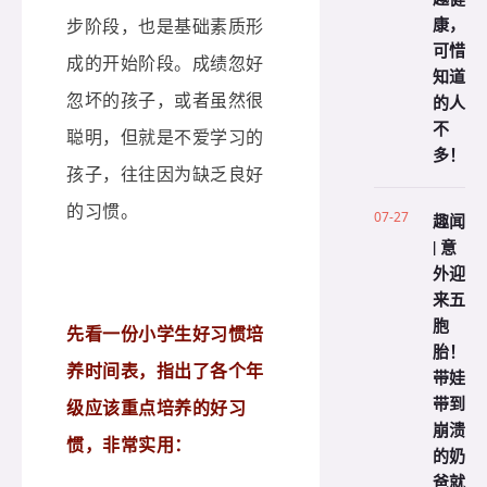
康，
步阶段，也是基础素质形
可惜
成的开始阶段。成绩忽好
知道
忽坏的孩子，或者虽然很
的人
不
聪明，但就是不爱学习的
多！
孩子，往往因为缺乏良好
的习惯。
07-27
趣闻
| 意
外迎
来五
胞
先看一份小学生好习惯培
胎！
养时间表，指出了各个年
带娃
带到
级应该重点培养的好习
崩溃
惯，非常实用：
的奶
爸就