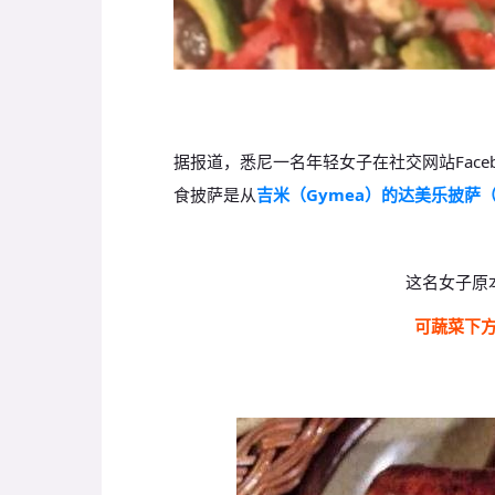
据报道，悉尼一名年轻女子在社交网站Face
食披萨是从
吉米（Gymea）的达美乐披萨（D
这名女子原
可蔬菜下