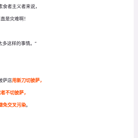
素食者主义者来说，
简直是灾难啊！
太多这样的事情。
”
。
披萨店
用新刀切披萨，
或者不切披萨，
避免交叉污染
。