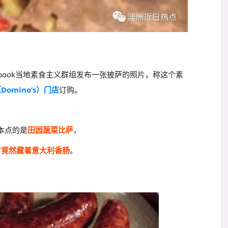
book当地素食主义群组发布一张披萨的照片，称这个素
omino’s）门店
订购。
本点的是
田园蔬菜比萨
，
方竟然藏着意大利香肠
。