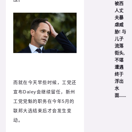
被西
人丈
夫暴
虐威
胁! 与
儿子
流落
街头,
不堪
遭遇
终于
浮出
而就在今天早些时候，工党还
水
宣布Daley会继续留任，新州
面......
工党党魁的职务在今年5月的
联邦大选结束后才会发生变
动。