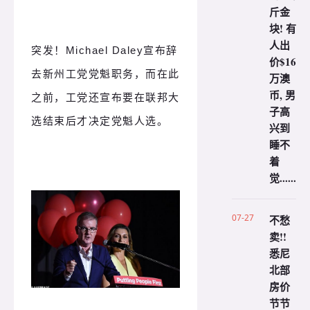
斤金
块! 有
人出
突发！Michael Daley宣布辞
价$16
去新州工党党魁职务，而在此
万澳
币, 男
之前，工党还宣布要在联邦大
子高
选结束后才决定党魁人选。
兴到
睡不
着
觉......
07-27
不愁
卖!!
悉尼
北部
房价
节节