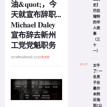
油&quot;，今
史】
巴拉
天就宣布辞职...
瑞特
Michael Daley
的华
人故
宣布辞去新州
事
（三
工党党魁职务
十
一）
2019年04月04日 22:02
澳洲网
07-27
太牛
了! 一
名男
子在
墨尔
本附
近淘
到2公