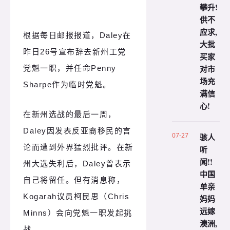
攀升!
供不
应求,
根据每日邮报报道，Daley在
大批
昨日26号宣布辞去新州工党
买家
对市
党魁一职，并任命Penny
场充
Sharpe作为临时党魁。
满信
心!
在新州选战的最后一周，
Daley因发表反亚裔移民的言
07-27
骇人
论而遭到外界猛烈批评。在新
听
闻!!
州大选失利后，Daley曾表示
中国
自己将留任。但有消息称，
单亲
Kogarah议员柯民思（Chris
妈妈
远嫁
Minns）会向党魁一职发起挑
澳洲,
战。