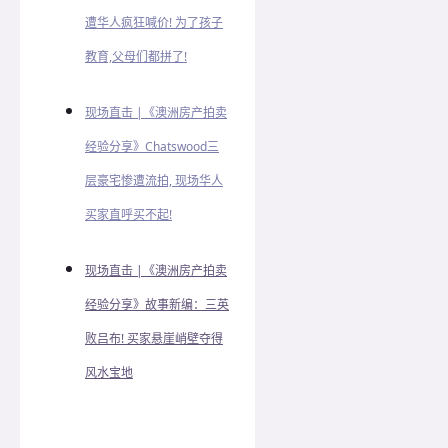
遭华人疯狂喊价! 为了孩子
教育,父母们都拼了!
现场直击 |《澳洲房产拍卖
经验分享》Chatswood三
层豪宅惨遭流拍, 现场华人
买家直呼买不起!
现场直击 |《澳洲房产拍卖
经验分享》故事新编：三英
败吕布! 买家悬崖峭壁夺得
风水宝地