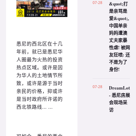
07-28
&quot;打
是亲骂是
爱&quot;,
中国单亲
妈妈遭澳
丈夫家暴
悉尼的西北区在十几
性虐! 被网
年前，就已是悉尼华
友狂喷: 还
人圈最为火热的投资
不是为了
热点区域。或许是因
身份!
为华人的土地情节所
致，或许是源于当时
07-28
DreamLot
亲民的价格，抑或许
- 悉尼房展
是当时政府所许诺的
会现场采
西北铁路线... ...
访