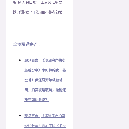
喝"别人的口水"
|
土耳其汇率暴
跌, 代购疯了
|
澳洲的"养老幻境"
全澳精选房产：
现场直击 |《澳洲房产拍卖
经验分享》本打算拍卖一处
空地！但还没开始就被劫
胡，拍卖被迫取消，抢购还
能有如此套路？
现场直击 |《澳洲房产拍卖
经验分享》悉尼学区房拍卖