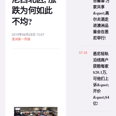
台酱香·万
家共享
跌为何如此
&quot;高
不均?
尔夫酒走
进澳洲品
鉴会在悉
2019年06月28日 15:07
尼举行!
澳洲第一传媒
07-28
悉尼轻轨
沿线商户
获赔每家
$20.1万,
可他们上
诉&quot;
开价
&quot;$4
亿!