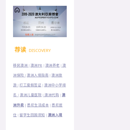
荐读
DISCOVERY
移民澳洲 |
澳洲PR
|
澳洲养老
|
澳
洲保险
|
澳洲入境指南
|
澳洲旅
澳洲中小学排
游
|
打工度假签证
|
名
|
澳洲儿童医院
|
澳洲代购
|
澳
洲外卖
|
悉尼生活成本
|
悉尼居
住
|
留学生回国须知
|
澳洲入境