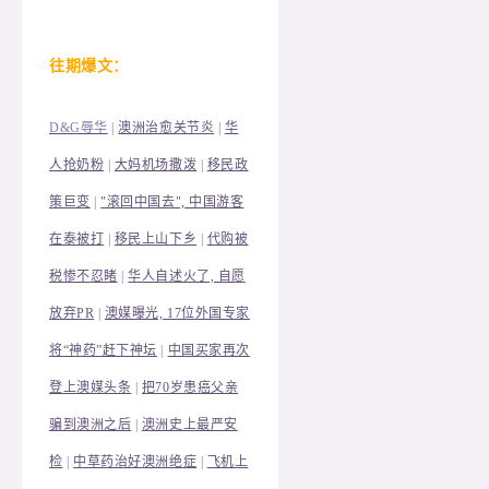
往
期爆文：
D&G辱华
|
澳洲治愈关节炎
|
华
人抢奶粉
|
大妈机场撒泼
|
移民政
策巨变
|
"滚回中国去", 中国游客
在泰被打
|
移民上山下乡
|
代购被
税惨不忍睹
|
华人自述火了, 自愿
放弃PR
|
澳媒曝光, 17位外国专家
将“神药”赶下神坛
|
中国买家再次
登上澳媒头条
|
把70岁患癌父亲
骗到澳洲之后
|
澳洲史上最严安
检
|
中草药治好澳洲绝症
|
飞机上