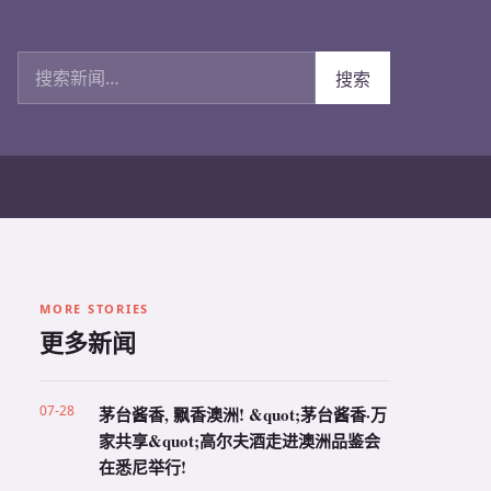
搜索新闻
搜索
MORE STORIES
更多新闻
07-28
茅台酱香, 飘香澳洲! &quot;茅台酱香·万
家共享&quot;高尔夫酒走进澳洲品鉴会
在悉尼举行!