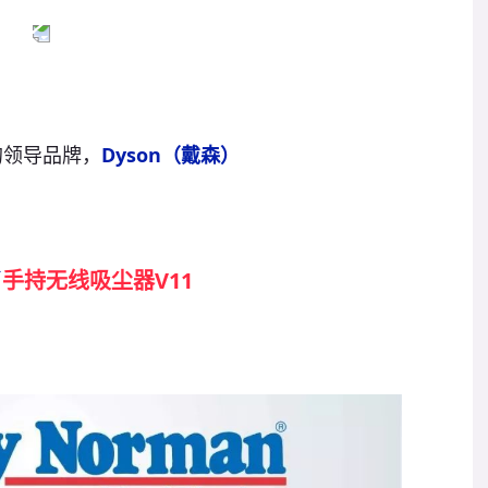
的领导品牌，
D
yson（戴森）
了
手持无线吸尘器V11