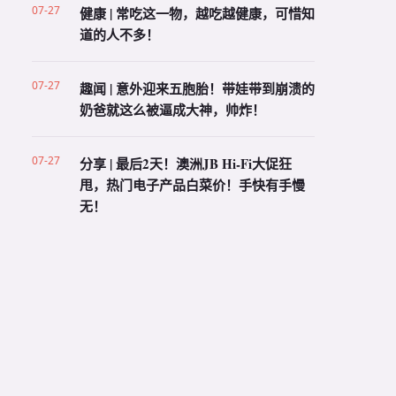
07-27
健康 | 常吃这一物，越吃越健康，可惜知
道的人不多！
07-27
趣闻 | 意外迎来五胞胎！带娃带到崩溃的
奶爸就这么被逼成大神，帅炸！
07-27
分享 | 最后2天！澳洲JB Hi-Fi大促狂
甩，热门电子产品白菜价！手快有手慢
无！