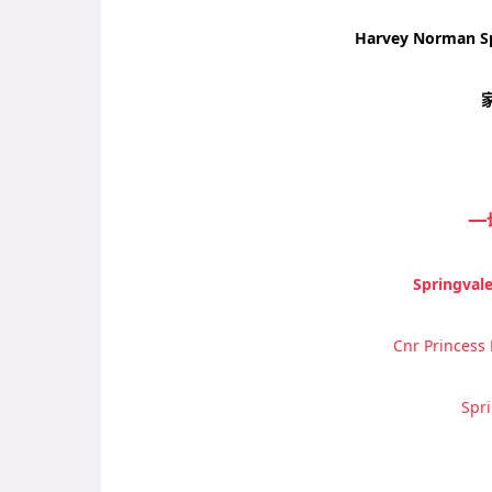
Harvey Norman S
一
Springval
Cnr Princess
Spr