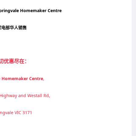
pringvale Homemaker Centre
家电部华人销售
切优惠尽在：
e Homemaker Centre
,
 Highway and Westall Rd,
ingvale VIC 3171