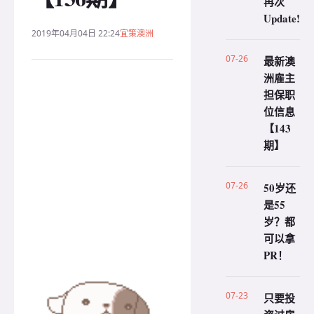
再次
Update!
2019年04月04日 22:24
宜策澳洲
07-26
最新澳
洲雇主
担保职
位信息
【143
期】
07-26
50岁还
是55
岁？都
可以拿
PR！
07-23
只要投