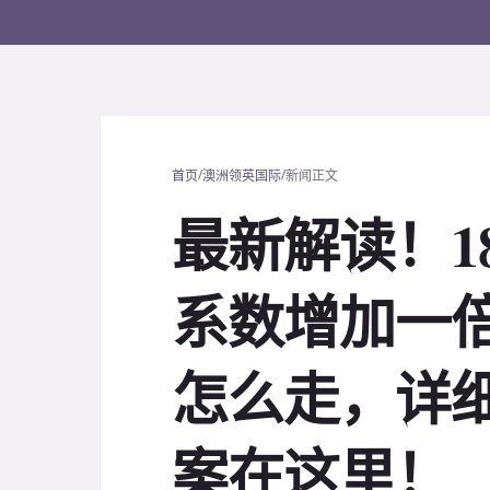
/
/
首页
澳洲领英国际
新闻正文
最新解读！1
系数增加一
怎么走，详
案在这里！