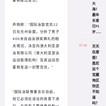
霍顿提出警告。
大
海！
最年
长者
声明称：
“国际泳联官员22
已91
岁......
日在光州会面，分析了男子
400米自由泳颁奖典礼的相
07-28
关情况，决定向澳大利亚游
天天
在度
泳有限公司（澳大利亚游泳
假！
运动管理机构）及其运动员
悉尼
霍顿发送一封警告信。
”
这个
宝藏
地区
你还
不知
“国际泳联尊重言论自由，
道
但它必须在适当的背景下进
吗？
行。
与所有主要体育机构一