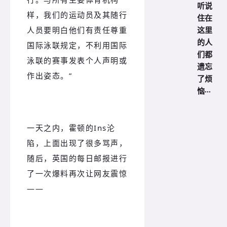
听说
样，我们的运动员及其随行
住在
这里
人员要明白他们有责任尊重
的人
国际泳联规定，不利用国际
们都
泳联的赛事发表个人声明或
遗忘
作出姿态。
”
了烦
恼···
一天之内，霍顿的Ins沦
陷，上面出现了很多骂声，
随后，英国的每日邮报进行
了一次爆料再次让网友震惊
——