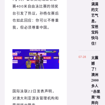
满满
赛400米自由泳比赛的领奖
的文
台引发了热议，孙杨在赛后
艺气
也如此回应：你可以不尊重
息，
宝爸
我，但必须尊重中国。
宝妈
快马
住！
07-28
太震
撼
了！
澳洲
2000
多人
国际泳联22日发表声明，
“赤果
果”地
对澳大利亚游泳管理机构和
奔向