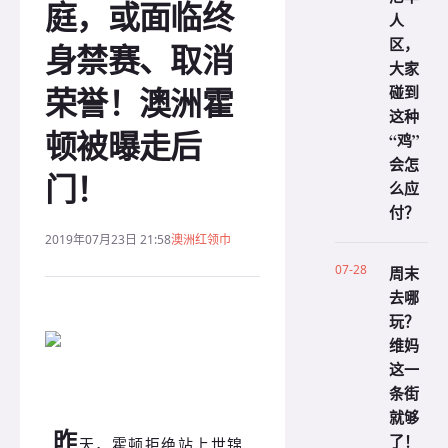
庭，或面临终
人
区，
身禁赛、取消
大家
荣誉！澳洲霍
碰到
这种
顿被曝走后
“鸡”
会怎
门！
么应
付？
2019年07月23日 21:58
澳洲红领巾
07-28
周末
去哪
玩？
维妈
这一
条街
就够
昨
了！
天，霍顿拒绝站上世锦