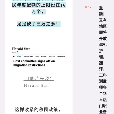
民年度配额的上限设在16
07-28
重
万个，
磅！
又有
足足砍了三万之多！
地区
即将
开放
489，
护
理，
翻
译，
工料
（图片来源：
测量
Herald Sun）
师多
个华
人热
门职
这样收紧的移民政策，
业皆