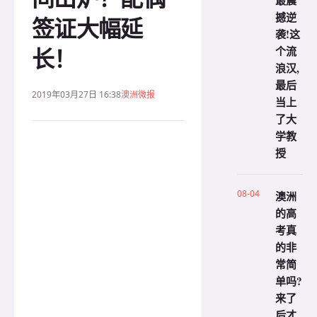
最震
撼逆
签证大幅延
袭!这
长！
个流
浪汉,
最后
2019年03月27日 16:38
澳洲微报
当上
了大
学教
授
08-04
澳洲
的高
考真
的非
常简
单吗?
来了
后才