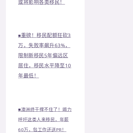
或将影响各类移民！
重磅！移民配额狂砍3
■
万，失败率飙升63%，
限制新移民5年偏远区
居住，移民水平降至10
年最低！
■
澳洲终于撑不住了！竭力
呼吁这类人来移民，年薪
60万，包工作还送PR！