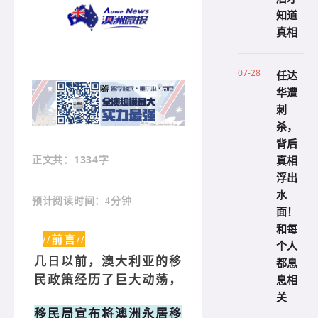
知道
真相
07-28
任达
华遭
刺
杀，
背后
真相
：1334字
正文共
浮出
水
预计阅读时间：4分钟
面！
和每
//前言//
个人
几日以前，澳大利亚的移
都息
息相
民政策经历了巨大动荡，
关
移民局宣布将澳洲永居移