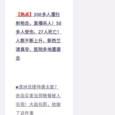
【热点】
300多人遭扫
射枪击，直播杀人！50
多人受伤，27人死亡！
人数不断上升，新西兰
清真寺、医院多地遭袭
击
■
澳洲总理待遇太差？
亲自买麦当劳晚餐被人
无视！大选在即，他做
了这件事