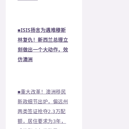
■
ISIS扬言为遇难穆斯
林复仇！新西兰总理立
刻做出一个大动作，效
仿澳洲
■
重大改革！澳洲移民
新政细节出炉，偏远州
两类签证抢夺2.3万配
额，居住要求为3年，