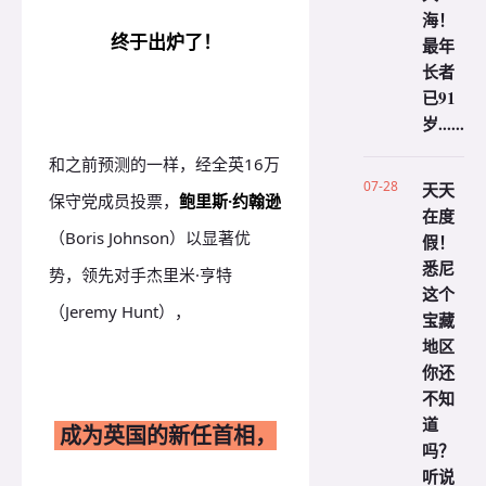
海！
终于出炉了！
最年
长者
已91
岁......
和之前预测的一样，经全英16万
07-28
天天
保守党成员投票，
鲍里斯·约翰逊
在度
（Boris Johnson）以显著优
假！
悉尼
势，领先对手杰里米·亨特
这个
（Jeremy Hunt），
宝藏
地区
你还
不知
道
成为英国的新任首相，
吗？
听说