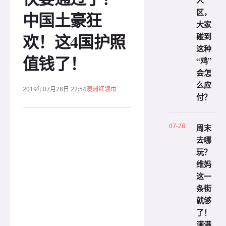
人
区，
中国土豪狂
大家
欢！这4国护照
碰到
这种
值钱了！
“鸡”
会怎
么应
2019年07月28日 22:54
澳洲红领巾
付？
07-28
周末
去哪
玩？
维妈
这一
条街
就够
了！
满满