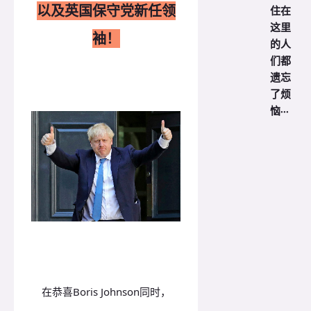
以及英国保守党新任领
住在
这里
袖！
的人
们都
遗忘
了烦
恼···
在恭喜
Boris Johnson
同时，