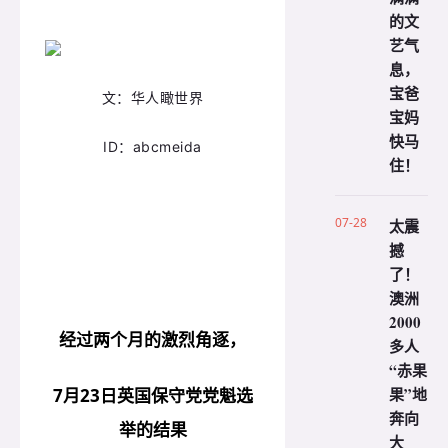
的文
艺气
息，
宝爸
文：
华人瞰世界
宝妈
快马
ID：
abcmeida
住！
07-28
太震
撼
了！
澳洲
2000
经过两个月的激烈角逐，
多人
“赤果
果”地
7月23日英国保守党党魁选
奔向
举的结果
大