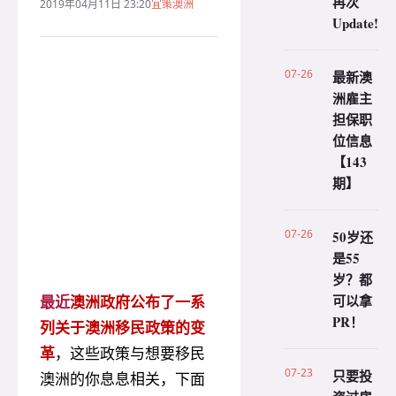
再次
2019年04月11日 23:20
宜策澳洲
Update!
07-26
最新澳
洲雇主
担保职
位信息
【143
期】
07-26
50岁还
是55
岁？都
可以拿
最近
澳
洲政府公布了一系
PR！
列关于澳洲移民政策的变
革
，这些政策与想要移民
07-23
只要投
澳洲的你息息相关，下面