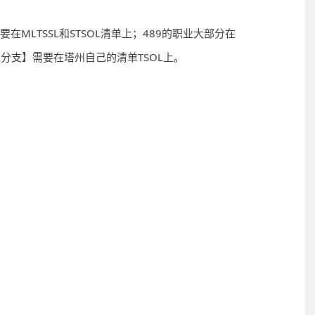
要在MLTSSL和STSOL清单上；489的职业大部分在
请人分支】需要在塔州自己的清单TSOL上。